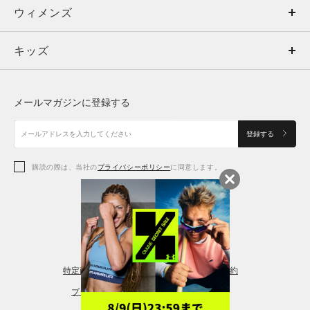
ウィメンズ
トップス
ウィメンズ
キッズ
トップス
ボトムス
キッズ
トップス
ボトムス
シューズ
シューズ
メールマガジンに登録する
ボトムス
シューズ
アクセサリー
アクセサリー
登録する
シューズ
アクセサリー
購読の際は、当社の
プライバシーポリシー
に同意します。
アクセサリー
スポーツブラ
レギンス＆タイツ
特定商取引法に基づく通販の表記
会員規約
プライバシーポリシー