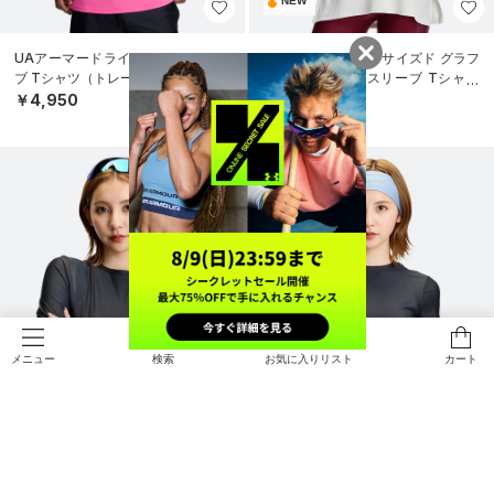
NEW
UAアーマードライ ショートスリー
UAテック オーバーサイズド グラフ
ブ Tシャツ（トレーニング/MEN）
ィック ショートスリーブ Tシャツ
（トレーニング/WOMEN）
￥4,950
￥4,950
検索
お気に入りリスト
カート
メニュー
NEW
NEW
UAヒートギア クロップ ロングスリ
UAヒートギア クロップ ショートス
ーブ Tシャツ（トレーニング/WOM
リーブ Tシャツ（トレーニング/WO