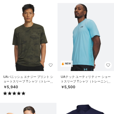
NEW
UAバニッシュ エナジー プリント シ
UAテック ユーティリティー ショー
ョートスリーブ Tシャツ（トレーニ
トスリーブ Tシャツ（トレーニング/
ング/MEN）
MEN）
￥5,940
￥5,500