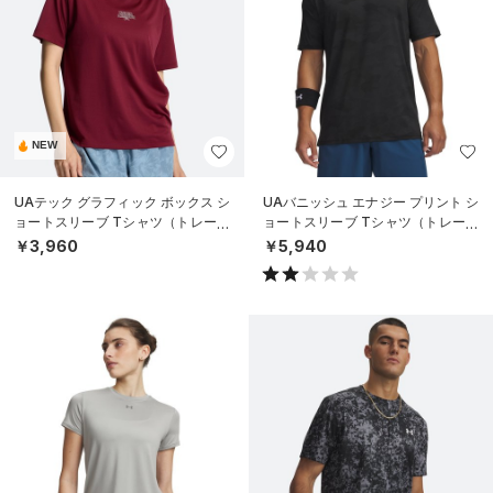
NEW
UAテック グラフィック ボックス シ
UAバニッシュ エナジー プリント シ
ョートスリーブ Tシャツ（トレーニ
ョートスリーブ Tシャツ（トレーニ
ング/WOMEN）
ング/MEN）
￥3,960
￥5,940