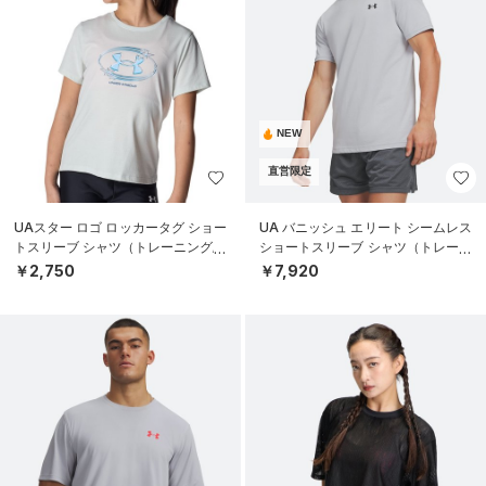
NEW
直営限定
UAスター ロゴ ロッカータグ ショー
UA バニッシュ エリート シームレス
トスリーブ シャツ（トレーニング/G
ショートスリーブ シャツ（トレーニ
IRLS）
ング/MEN）
￥2,750
￥7,920