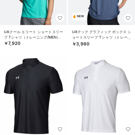
NEW
UAクール エリート ショートスリー
UAテック グラフィック ボックス シ
ブ Tシャツ（トレーニング/MEN）
ョートスリーブ Tシャツ（トレーニ
ング/WOMEN）
￥7,920
￥3,960