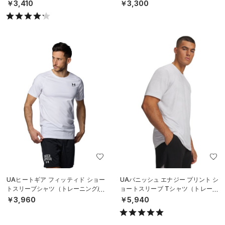
￥3,410
￥3,300
UAヒートギア フィッティド ショー
UAバニッシュ エナジー プリント シ
トスリーブシャツ（トレーニング/M
ョートスリーブ Tシャツ（トレーニ
EN）
ング/MEN）
￥3,960
￥5,940