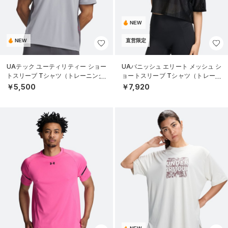
NEW
NEW
直営限定
UAテック ユーティリティー ショー
UAバニッシュ エリート メッシュ シ
トスリーブ Tシャツ（トレーニング/
ョートスリーブ Tシャツ（トレーニ
MEN）
ング/WOMEN）
￥5,500
￥7,920