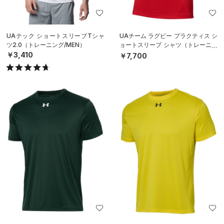
UAテック ショートスリーブTシャ
UAチーム ラグビー プラクティス シ
ツ2.0（トレーニング/MEN）
ョートスリーブ シャツ（トレーニン
グ/MEN）
￥3,410
￥7,700