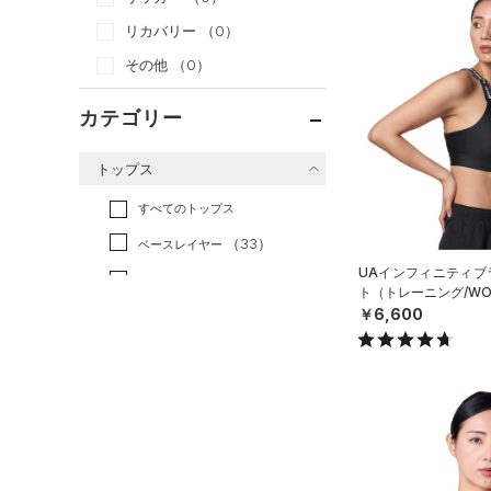
リカバリー
（0）
その他
（0）
カテゴリー
トップス
すべてのトップス
（33）
ベースレイヤー
UAインフィニティブラ
（53）
Tシャツ
ト（トレーニング/WO
￥6,600
（12）
タンクトップ
（4）
ポロシャツ
（14）
ロングTシャツ
（9）
パーカー&トレーナー
（21）
ジャケット