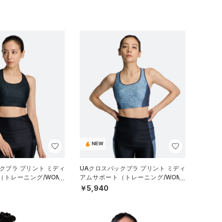
NEW
クブラ プリント ミディ
UAクロスバックブラ プリント ミディ
（トレーニング/WOME
アムサポート（トレーニング/WOME
N）
￥5,940