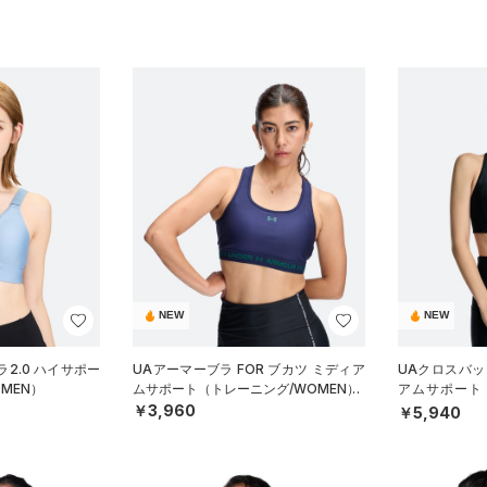
NEW
NEW
2.0 ハイサポー
UAアーマーブラ FOR ブカツ ミディア
UAクロスバッ
MEN）
ムサポート（トレーニング/WOMEN）
アムサポート
N）
￥3,960
￥5,940