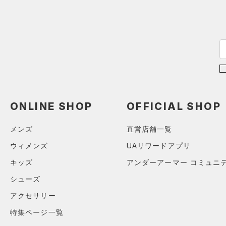
（0）
ブラック
スカート
ホワイト
ブラウン
グリーン
XS
（9）
サンダル
（13）
ダッフルバッグ
（0）
S
スイムウェア
（18）
キャップ＆ビーニー
M
ブルー
パープル
レッド
イエロー
（0）
ベルト
L
（4）
グローブ・手袋
XL
オレンジ
その他
（4）
アイウェア
2XL
リストバンド＆ヘッドバンド
32A
価格
ONLINE SHOP
OFFICIAL SHOP
（5）
34A
（0）
スポーツマスク
メンズ
直営店舗一覧
36A
テクノロジー
～
（19）
円
円
ソックス
ウィメンズ
UAリワードアプリ
32B
FLOW(フロー)
（0）
在庫
34B
（0）
キッズ
アンダーアーマー コミュニ
ネックウォーマー
HOVR(ホバー)
（0）
36B
（1）
シューズ
スリーブ
在庫あり
CHARGED(チャージド)
（0）
限定
38B
アクセサリー
（3）
タオル
MICRO G(マイクロＧ)
（0）
32C
特集ページ一覧
（0）
直営限定
ボール
（0）
コレクション
TRIBASE(トライベース)
34C