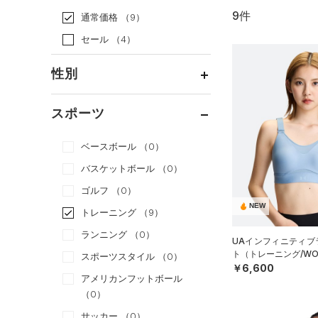
9件
通常価格
（9）
セール
（4）
性別
メンズ
（0）
スポーツ
ウィメンズ
（9）
ベースボール
（0）
ボーイズ
（0）
バスケットボール
（0）
ガールズ
（0）
ゴルフ
（0）
ユニセックス
（0）
NEW
トレーニング
（9）
ランニング
（0）
UAインフィニティブラ
ト（トレーニング/WO
スポーツスタイル
（0）
￥6,600
アメリカンフットボール
（0）
サッカー
（0）