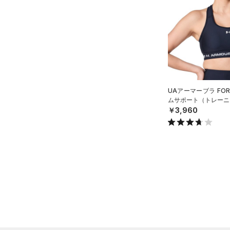
（11）
ジャージ
（0）
ベスト
（3）
ダウン・コート
（9）
スポーツブラ
（1）
セットアップ
UAアーマーブラ FO
（0）
スイムウェア
ムサポート（トレーニン
￥3,960
ボトムス
アクセサリー
すべてのボトムス
シューズ
すべてのアクセサリー
（23）
レギンス&タイツ
すべてのシューズ
（23）
バックパック
（43）
ショートパンツ
サイズ
（4）
スポーツシューズ
ショルダー＆トートバッグ
（34）
パンツ(ロングパンツ)
（3）
YM(140cm)
カラー
（0）
スパイク
（4）
スウェット＆フリース
YL(150cm)
（5）
サックパック
スポーツスタイルシューズ
（28）
アンダーウェア
YXL(160cm)
（10）
（4）
ウェストバッグ