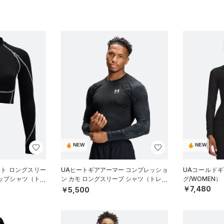
NEW
NEW
ート ロングスリー
UAヒートギアアーマー コンプレッショ
UAコールド
ロップシャツ（トレ
ン カモ ロングスリーブ シャツ（トレー
グ/WOMEN）
ニング/MEN）
￥7,480
￥5,500