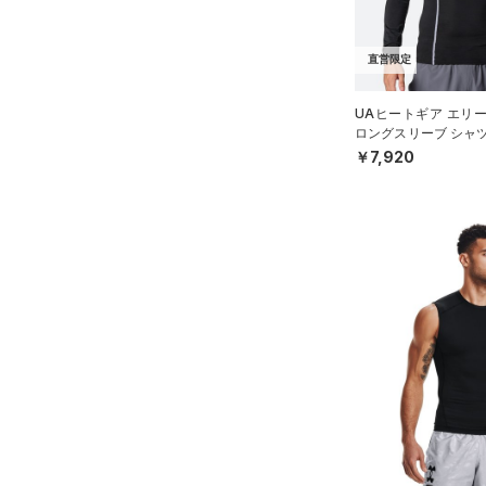
（0）
ブラック
スカート
ホワイト
ブラウン
グリーン
YXL(160cm)
（9）
サンダル
（13）
ダッフルバッグ
（0）
S
スイムウェア
直営限定
（18）
キャップ＆ビーニー
M
ブルー
パープル
レッド
イエロー
（0）
ベルト
UAヒートギア エリ
L
ロングスリーブ シャ
（4）
グローブ・手袋
XL
MEN）
￥7,920
オレンジ
その他
（4）
アイウェア
2XL
リストバンド＆ヘッドバンド
3XL
価格
（5）
4XL
（0）
スポーツマスク
5XL
テクノロジー
～
（19）
円
円
ソックス
6XL
FLOW(フロー)
（0）
在庫
（0）
ネックウォーマー
HOVR(ホバー)
（0）
（1）
スリーブ
在庫あり
CHARGED(チャージド)
（0）
限定
（3）
タオル
MICRO G(マイクロＧ)
（0）
（0）
直営限定
ボール
（7）
コレクション
TRIBASE(トライベース)