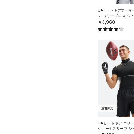
公式サイト限定
（2）
（0）
（0）
イヤホン＆ヘッドホン
プロジェクトロック
（0）
UAヒートギアアーマ
在庫残りわずか
（0）
RUSH(ラッシュ)
（0）
（1）
ウォーターボトル
ン スリーブレス シ
ステフィン・カリー
（0）
グ/MEN）
ISO-CHILL(アイソチル)
（0）
￥3,960
（0）
その他
アジア限定
（0）
Tech(テック)
（0）
COLDGEAR ARMOUR(コール
ドギアアーマー)
（0）
HEATGEAR ARMOUR(ヒート
ギアアーマー)
（3）
STORM(ストーム)
（0）
COLDGEAR INFRARED(コー
ルドギアインフラレッド)
（0）
AUXETIC(オーゼティック)
直営限定
（0）
Charged Cotton(チャージド
UAヒートギア エリ
コットン)
（0）
ショートスリーブ シ
グ/MEN）