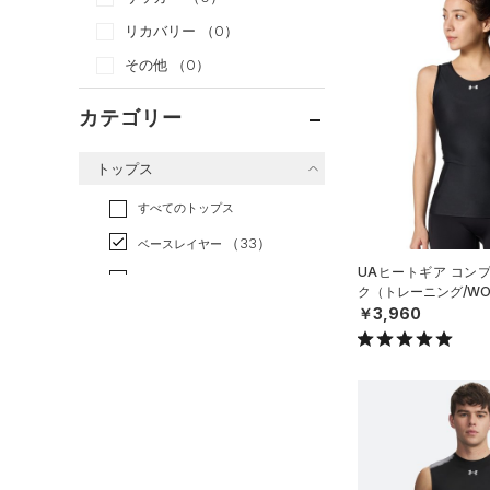
リカバリー
（0）
その他
（0）
カテゴリー
トップス
すべてのトップス
（33）
ベースレイヤー
UAヒートギア コン
（53）
Tシャツ
ク（トレーニング/WO
￥3,960
（12）
タンクトップ
（4）
ポロシャツ
（14）
ロングTシャツ
（9）
パーカー&トレーナー
（21）
ジャケット