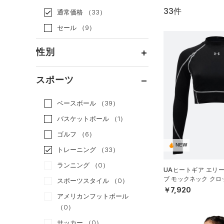
33件
通常価格
（33）
セール
（9）
性別
メンズ
（22）
スポーツ
ウィメンズ
（10）
ベースボール
（39）
ボーイズ
（1）
バスケットボール
（1）
ガールズ
（0）
ゴルフ
（6）
ユニセックス
（0）
NEW
トレーニング
（33）
ランニング
（0）
UAヒートギア エリ
ブ モックネック ク
スポーツスタイル
（0）
ーニング/WOMEN）
￥7,920
アメリカンフットボール
（0）
サッカー
（0）