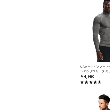
UAヒートギアアーマ
ン ロングスリーブ モ
（トレーニング/MEN
￥4,950