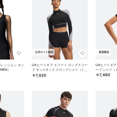
公式サイト限定
直営限定
プレッション タン
UAヒートギア エリート ロングスリー
UAヒートギア
MEN）
ブ モックネック クロップシャツ（トレ
ーブ シャツ（
ーニング/WOMEN）
￥7,480
￥7,920