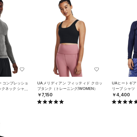
ー コンプレッショ
UAメリディアン フィッティド クロッ
UAヒートギア
ックネック シャツ
プタンク（トレーニング/WOMEN）
リーブ シャツ
）
￥7,150
￥4,400