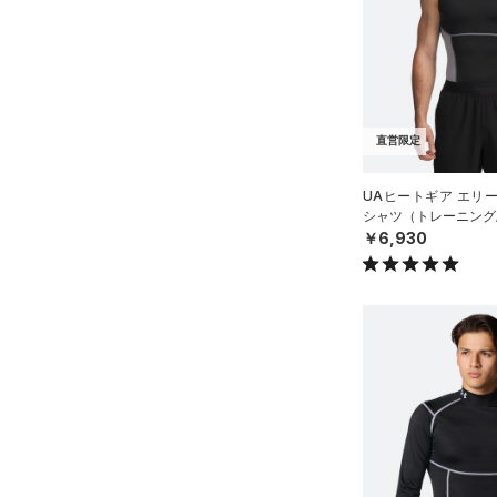
（11）
ジャージ
（0）
ベスト
（3）
ダウン・コート
（9）
スポーツブラ
直営限定
（1）
セットアップ
UAヒートギア エリ
（0）
スイムウェア
シャツ（トレーニング/
￥6,930
ボトムス
アクセサリー
すべてのボトムス
シューズ
すべてのアクセサリー
（23）
レギンス&タイツ
すべてのシューズ
（23）
バックパック
（43）
ショートパンツ
サイズ
（4）
スポーツシューズ
ショルダー＆トートバッグ
（34）
パンツ(ロングパンツ)
（3）
YS(130cm)
カラー
（0）
スパイク
（4）
スウェット＆フリース
YM(140cm)
（5）
サックパック
スポーツスタイルシューズ
（28）
アンダーウェア
YL(150cm)
（10）
（4）
ウェストバッグ