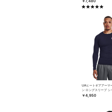
￥7,480
Rival Fleece(ライバルフリー
ス)
（0）
Armour Fleece(アーマーフリ
ース)
（0）
UAヒートギアアーマ
ン ロングスリーブ 
グ/MEN）
￥4,950