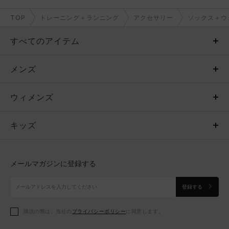
TOP
トレーニング＋ランニング
アクセサリー
ソックス＋ウ
すべてのアイテム
メンズ
メンズ
ウィメンズ
トップス
ウィメンズ
キッズ
トップス
ボトムス
キッズ
トップス
ボトムス
シューズ
シューズ
メールマガジンに登録する
ボトムス
シューズ
アクセサリー
アクセサリー
登録する
シューズ
アクセサリー
購読の際は、当社の
プライバシーポリシー
に同意します。