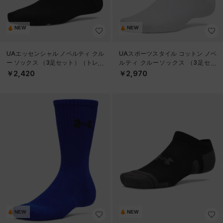
NEW
NEW
UAエッセンシャル ノベルティ クル
UAスポーツスタイル コットン ノベ
ー ソックス （3足セット）（トレー
ルティ クルーソックス （3足セッ
ニング/WOMEN）
ト）（トレーニング/UNISEX）
￥2,420
￥2,970
NEW
NEW