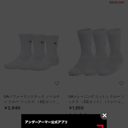
SOLD OUT
UAパフォーマンステック ノベルテ
UAトレーニング コットン クルー ソ
ィ クルー ソックス （3足セット）
ックス （3足セット）（トレーニン
（トレーニング/UNISEX）
グ/UNISEX）
￥2,640
￥1,650