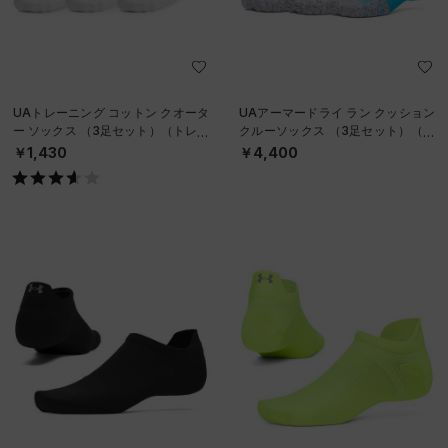
UAトレーニング コットン クオータ
UAアーマードライ ラン クッション
ー ソックス （3足セット）（トレー
クルーソックス （3足セット）（ラ
ニング/UNISEX）
ンニング/UNISEX）
￥1,430
￥4,400