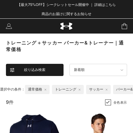
【最大75%OFF】シークレットセール開催中 ｜ 詳細はこちら
商品のお届けに関するお知らせ
トレーニング＋サッカー パーカー&トレーナー｜通
常価格
絞り込み検索
新着順
選択中の条件：
通常価格
トレーニング
サッカー
パーカー
9件
全色表示