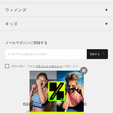
ウィメンズ
トップス
ウィメンズ
キッズ
トップス
ボトムス
キッズ
トップス
ボトムス
シューズ
シューズ
メールマガジンに登録する
ボトムス
シューズ
アクセサリー
アクセサリー
登録する
シューズ
アクセサリー
購読の際は、当社の
プライバシーポリシー
に同意します。
アクセサリー
スポーツブラ
レギンス＆タイツ
特定商取引法に基づく通販の表記
会員規約
プライバシーポリシー