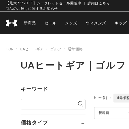
【最大75%OFF】シークレットセール開催中 ｜ 詳細はこちら
商品のお届けに関するお知らせ
新商品
セール
メンズ
ウィメンズ
キッズ
TOP
UAヒートギア
ゴルフ
通常価格
UAヒートギア｜ゴルフ
キーワード
選択中の条件：
通常価
新着順
価格タイプ