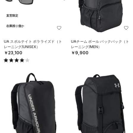
直営限定
在庫残り僅か
UA スポルテイト ポラライズド（ト
UAチーム ボール バックパック（ト
レーニング/UNISEX）
レーニング/MEN）
￥23,100
￥9,900