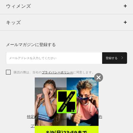
ウィメンズ
トップス
ウィメンズ
キッズ
トップス
ボトムス
キッズ
トップス
ボトムス
シューズ
シューズ
メールマガジンに登録する
ボトムス
シューズ
アクセサリー
アクセサリー
登録する
シューズ
アクセサリー
購読の際は、当社の
プライバシーポリシー
に同意します。
アクセサリー
スポーツブラ
レギンス＆タイツ
特定商取引法に基づく通販の表記
会員規約
プライバシーポリシー