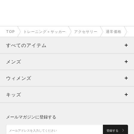
TOP
トレーニング＋サッカー
アクセサリー
通常価格
すべてのアイテム
メンズ
メンズ
ウィメンズ
トップス
ウィメンズ
キッズ
トップス
ボトムス
キッズ
トップス
ボトムス
シューズ
シューズ
メールマガジンに登録する
ボトムス
シューズ
アクセサリー
アクセサリー
登録する