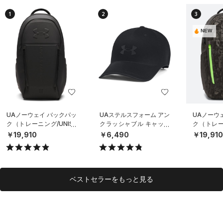
1
2
3
NEW
UAノーウェイ バックパッ
UAステルスフォーム アン
UAノーウ
ク（トレーニング/UNISE
クラッシャブル キャップ
ク（トレーニ
X）
（ライフスタイル/UNISE
X）
￥19,910
￥6,490
￥19,91
X）
ベストセラーをもっと見る