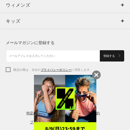
ウィメンズ
トップス
ウィメンズ
キッズ
トップス
ボトムス
キッズ
トップス
ボトムス
シューズ
シューズ
メールマガジンに登録する
ボトムス
シューズ
アクセサリー
アクセサリー
登録する
シューズ
アクセサリー
購読の際は、当社の
プライバシーポリシー
に同意します。
アクセサリー
スポーツブラ
レギンス＆タイツ
特定商取引法に基づく通販の表記
会員規約
プライバシーポリシー