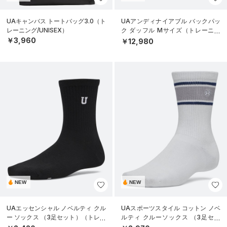
UAキャンバス トートバッグ3.0（ト
UAアンディナイアブル バックパッ
レーニング/UNISEX）
ク ダッフル Mサイズ（トレーニン
グ/UNISEX）
￥3,960
￥12,980
NEW
NEW
UAエッセンシャル ノベルティ クル
UAスポーツスタイル コットン ノベ
ー ソックス （3足セット）（トレー
ルティ クルーソックス （3足セッ
ニング/WOMEN）
ト）（トレーニング/UNISEX）