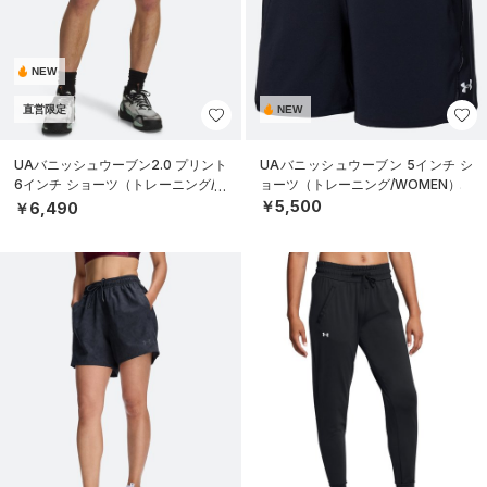
NEW
直営限定
NEW
UAバニッシュウーブン2.0 プリント
UAバニッシュウーブン 5インチ シ
6インチ ショーツ（トレーニング/M
ョーツ（トレーニング/WOMEN）
EN）
￥5,500
￥6,490