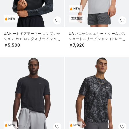
NEW
NEW
直営限定
UAヒートギアアーマー コンプレッ
UA バニッシュ エリート シームレス
ション カモ ロングスリーブ シャツ
ショートスリーブ シャツ（トレーニ
（トレーニング/MEN）
ング/MEN）
￥5,500
￥7,920
NEW
NEW