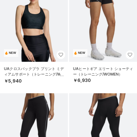
NEW
NEW
UAクロスバックブラ プリント ミデ
UAヒートギア エリート ショーティ
ィアムサポート（トレーニング/WO
ー（トレーニング/WOMEN）
MEN）
￥6,930
￥5,940