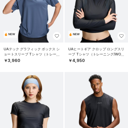
NEW
NEW
UAテック グラフィック ボックス シ
UAヒートギア クロップ ロングスリ
ョートスリーブ Tシャツ（トレーニ
ーブ Tシャツ（トレーニング/WOM
ング/WOMEN）
EN）
￥3,960
￥4,950