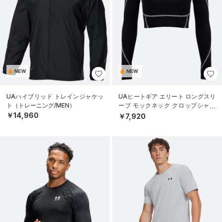
NEW
NEW
UAハイブリッド トレインジャケッ
UAヒートギア エリート ロングスリ
ト（トレーニング/MEN）
ーブ モックネック クロップシャツ
（トレーニング/WOMEN）
￥14,960
￥7,920