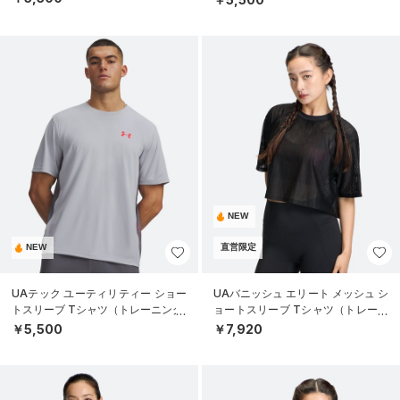
NEW
NEW
直営限定
UAテック ユーティリティー ショー
UAバニッシュ エリート メッシュ シ
トスリーブ Tシャツ（トレーニング/
ョートスリーブ Tシャツ（トレーニ
MEN）
ング/WOMEN）
￥5,500
￥7,920