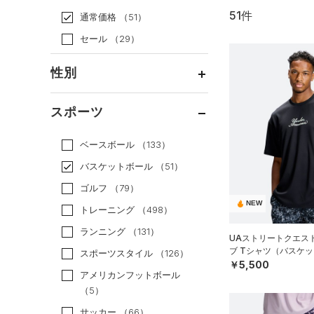
51件
通常価格
（51）
セール
（29）
性別
メンズ
（39）
スポーツ
ウィメンズ
（8）
ベースボール
（133）
ボーイズ
（12）
バスケットボール
（51）
ガールズ
（2）
ゴルフ
（79）
ユニセックス
（8）
NEW
トレーニング
（498）
ランニング
（131）
UAストリートクエス
ブ Tシャツ（バスケッ
スポーツスタイル
（126）
￥5,500
アメリカンフットボール
（5）
サッカー
（66）