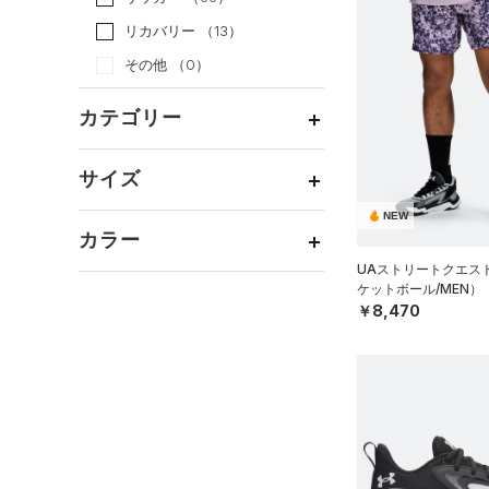
リカバリー
（13）
その他
（0）
カテゴリー
トップス
サイズ
ボトムス
すべてのトップス
NEW
カテゴリーを選択してください。
アクセサリー
カラー
すべてのボトムス
（2）
ベースレイヤー
シューズ
UAストリートクエス
すべてのアクセサリー
（2）
レギンス&タイツ
（13）
Tシャツ
ケットボール/MEN）
価格
すべてのシューズ
（1）
バックパック
￥8,470
（12）
ショートパンツ
（2）
タンクトップ
ブラック
ホワイト
ブラウン
グリーン
（2）
スポーツシューズ
ショルダー＆トートバッグ
（3）
パンツ(ロングパンツ)
（0）
ポロシャツ
テクノロジー
（0）
（0）
スパイク
～
円
円
（0）
スウェット＆フリース
（2）
ロングTシャツ
ブルー
パープル
レッド
イエロー
（2）
サックパック
FLOW(フロー)
（0）
スポーツスタイルシューズ
在庫
（0）
アンダーウェア
（1）
パーカー&トレーナー
（0）
（0）
ウェストバッグ
HOVR(ホバー)
（0）
（0）
スカート
（0）
ジャケット
オレンジ
その他
（0）
在庫あり
サンダル
（0）
ダッフルバッグ
CHARGED(チャージド)
（0）
限定