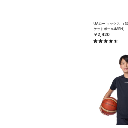
（0）
ウォーターボトル
Charged Cotton(チャージド
（0）
その他
コットン)
（0）
Rival Fleece(ライバルフリー
UAロー ソックス （
ス)
（0）
ケットボール/MEN）
￥2,420
Armour Fleece(アーマーフリ
ース)
（0）