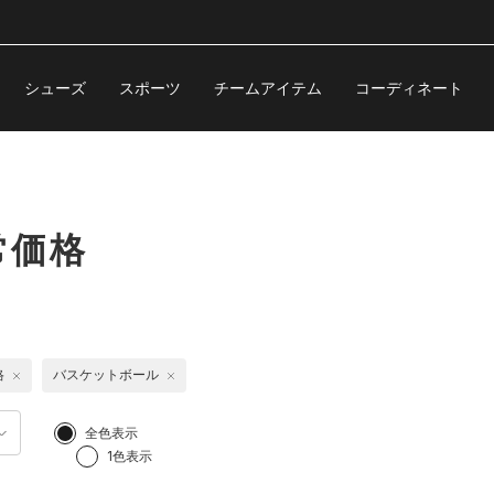
シューズ
スポーツ
チームアイテム
コーディネート
常価格
格
バスケットボール
全色表示
1色表示