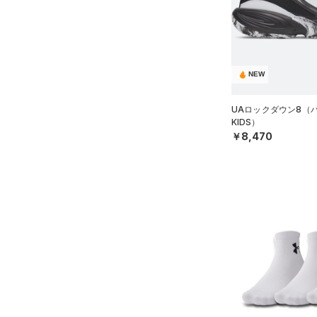
（0）
スイムウェア
（1）
ジャージ
MICRO G(マイクロＧ)
（0）
（0）
キャップ＆ビーニー
直営限定
（0）
（0）
ベスト
コレクション
TRIBASE(トライベース)
（0）
ベルト
公式サイト限定
（0）
（0）
（0）
ダウン・コート
（0）
グローブ・手袋
プロジェクトロック
（0）
在庫残りわずか
（1）
RUSH(ラッシュ)
（0）
NEW
（0）
スポーツブラ
（0）
アイウェア
ステフィン・カリー
（0）
ISO-CHILL(アイソチル)
（0）
（0）
セットアップ
UAロックダウン8（
リストバンド＆ヘッドバンド
アジア限定
（0）
Tech(テック)
（10）
KIDS）
（0）
（0）
スイムウェア
￥8,470
COLDGEAR ARMOUR(コール
（0）
スポーツマスク
ドギアアーマー)
（0）
（8）
ソックス
HEATGEAR ARMOUR(ヒート
ギアアーマー)
（4）
（0）
ネックウォーマー
STORM(ストーム)
（3）
（0）
スリーブ
COLDGEAR INFRARED(コー
（0）
タオル
ルドギアインフラレッド)
（0）
（0）
ボール
AUXETIC(オーゼティック)
（0）
イヤホン＆ヘッドホン
（0）