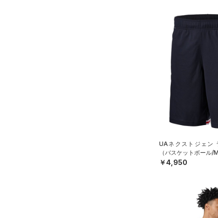
UAネクストジェン 
（バスケットボール/M
￥4,950