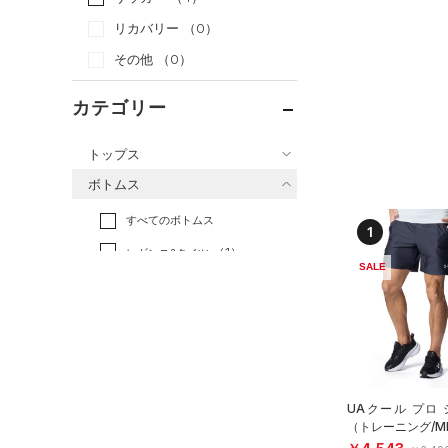
リカバリー
（0）
その他
（0）
カテゴリー
トップス
ボトムス
すべてのトップス
すべてのボトムス
（1）
ベースレイヤー
1
（1）
レギンス&タイツ
（2）
Tシャツ
SALE
（2）
ショートパンツ
（1）
タンクトップ
（0）
パンツ(ロングパンツ)
（0）
ポロシャツ
（0）
スウェット＆フリース
（1）
ロングTシャツ
（0）
アンダーウェア
（0）
パーカー&トレーナー
UAクール プロ
（0）
スカート
（0）
（トレーニング/M
ジャケット