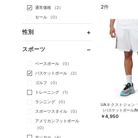
2件
通常価格
（2）
セール
（0）
性別
メンズ
（2）
スポーツ
ウィメンズ
（1）
ベースボール
（0）
ボーイズ
（0）
バスケットボール
（2）
ガールズ
（0）
ゴルフ
（0）
ユニセックス
（1）
トレーニング
（1）
ランニング
（0）
UAネクストジェン 
（バスケットボール/M
スポーツスタイル
（0）
￥4,950
アメリカンフットボール
（0）
サッカー
（4）