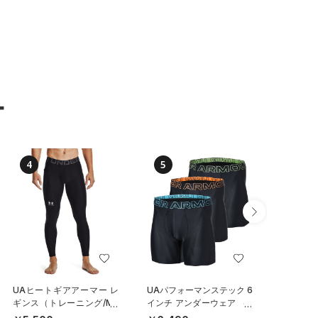
ー
4
5
6
NEW
UAヒートギアアーマー レ
UAパフォーマンステック 6
UAパフ
ギンス（トレーニング/ME
インチ アンダーウェア （3
メッシュ
N）
枚セット）（トレーニング/
チ アン