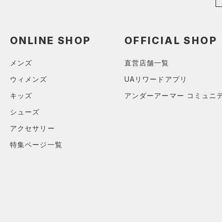
価格
（0）
2XL
（0）
スポーツマスク
3XL
テクノロジー
ONLINE SHOP
OFFICIAL SHOP
～
（3）
円
円
ソックス
4XL
FLOW(フロー)
（0）
在庫
5XL
（0）
ネックウォーマー
メンズ
直営店舗一覧
HOVR(ホバー)
（0）
6XL
（0）
スリーブ
ウィメンズ
UAリワードアプリ
在庫あり
CHARGED(チャージド)
（0）
0
（0）
タオル
キッズ
アンダーアーマー コミュニ
MICRO G(マイクロＧ)
（0）
2
限定
（0）
ボール
シューズ
TRIBASE(トライベース)
4
（0）
（0）
イヤホン＆ヘッドホン
アクセサリー
直営限定
（0）
コレクション
6
RUSH(ラッシュ)
（0）
（0）
ウォーターボトル
公式サイト限定
（0）
特集ページ一覧
8
プロジェクトロック
（0）
ISO-CHILL(アイソチル)
（0）
在庫残りわずか
（0）
（0）
その他
30
ステフィン・カリー
（0）
Tech(テック)
（0）
32
アジア限定
（0）
COLDGEAR ARMOUR(コール
34
ドギアアーマー)
（0）
36
HEATGEAR ARMOUR(ヒート
38