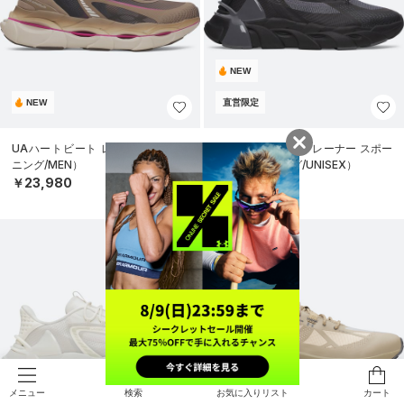
NEW
NEW
直営限定
UAハートビート レーサー2（ラン
UAハートビート トレーナー スポー
ニング/MEN）
ツ（トレーニング/UNISEX）
￥23,980
￥18,920
検索
お気に入りリスト
カート
メニュー
NEW