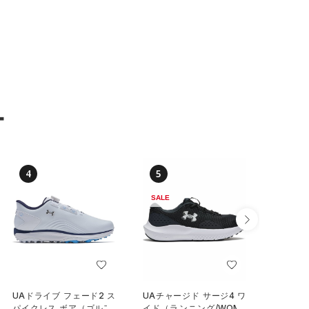
ー
4
5
6
SALE
SALE
UAドライブ フェード2 ス
UAチャージド サージ4 ワ
UAイグ
パイクレス ボア（ゴルフ/
イド（ランニング/WOME
クス（ラ