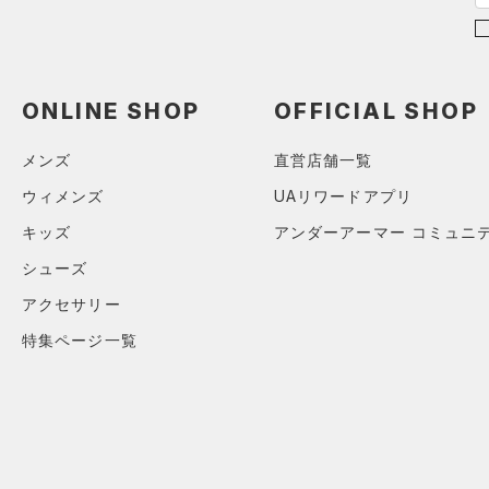
HEATGEAR ARMOUR(ヒート
アジア限定
（0）
28.5
ギアアーマー)
（0）
29.0
STORM(ストーム)
（0）
29.5
COLDGEAR INFRARED(コー
ONLINE SHOP
OFFICIAL SHOP
30.0
ルドギアインフラレッド)
（0）
30.5
メンズ
直営店舗一覧
AUXETIC(オーゼティック)
31.0
ウィメンズ
UAリワードアプリ
（0）
31.5
キッズ
アンダーアーマー コミュニ
Charged Cotton(チャージド
32.0
コットン)
（0）
シューズ
33.0
Rival Fleece(ライバルフリー
アクセサリー
34.0
ス)
（0）
特集ページ一覧
35.0
Armour Fleece(アーマーフリ
ース)
（0）