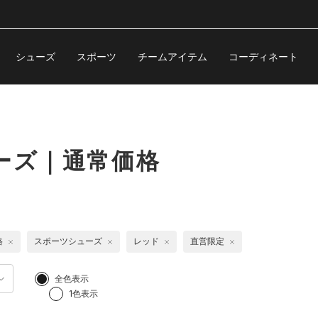
シューズ
スポーツ
チームアイテム
コーディネート
ーズ｜通常価格
格
スポーツシューズ
レッド
直営限定
全色表示
1色表示