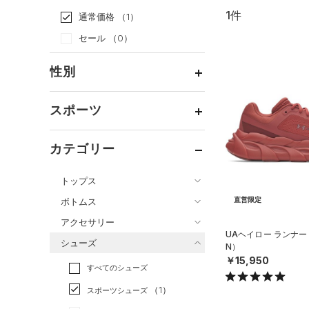
1件
通常価格
（1）
セール
（0）
性別
メンズ
（1）
スポーツ
ウィメンズ
（0）
ベースボール
（0）
ボーイズ
（0）
カテゴリー
バスケットボール
（0）
ガールズ
（0）
トップス
ゴルフ
（0）
ユニセックス
（0）
ボトムス
直営限定
トレーニング
すべてのトップス
（0）
アクセサリー
すべてのボトムス
ランニング
（1）
（2）
ベースレイヤー
UAヘイロー ランナー
シューズ
N）
すべてのアクセサリー
（0）
スポーツスタイル
（0）
レギンス&タイツ
（0）
Tシャツ
￥15,950
すべてのシューズ
（0）
アメリカンフットボール
バックパック
（0）
ショートパンツ
（0）
タンクトップ
（0）
（1）
スポーツシューズ
ショルダー＆トートバッグ
（0）
パンツ(ロングパンツ)
（0）
ポロシャツ
（0）
サッカー
（0）