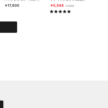
MEN）
N）
N）
￥17,600
￥5,544
￥4,15
￥7,920