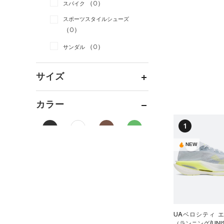
（0）
スパイク
（0）
スウェット＆フリース
（0）
ロングTシャツ
リカバリー
（0）
（0）
サックパック
スポーツスタイルシューズ
（0）
アンダーウェア
（0）
パーカー&トレーナー
その他
（0）
（0）
（0）
ウェストバッグ
（0）
スカート
（0）
ジャケット
（0）
サンダル
（0）
ダッフルバッグ
（0）
スイムウェア
（0）
ジャージ
（0）
キャップ＆ビーニー
サイズ
（0）
ベスト
（0）
ベルト
（0）
ダウン・コート
16.5
（0）
グローブ・手袋
カラー
（0）
スポーツブラ
17.0
（0）
アイウェア
1
（0）
セットアップ
17.5
リストバンド＆ヘッドバンド
ブラック
ホワイト
ブラウン
グリーン
（0）
18.0
（0）
NEW
スイムウェア
18.5
（0）
スポーツマスク
19.0
ブルー
パープル
レッド
イエロー
（0）
ソックス
19.5
（0）
ネックウォーマー
20.0
オレンジ
その他
（0）
スリーブ
UAベロシティ 
20.5
（ランニング/UNI