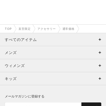
TOP
直営限定
アクセサリー
通常価格
すべてのアイテム
メンズ
メンズ
ウィメンズ
トップス
ウィメンズ
キッズ
トップス
ボトムス
キッズ
トップス
ボトムス
シューズ
シューズ
メールマガジンに登録する
ボトムス
シューズ
アクセサリー
アクセサリー