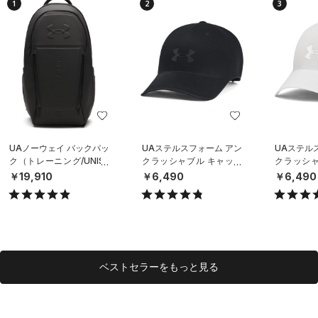
1
2
3
UAノーウェイ バックパッ
UAステルスフォーム アン
UAステル
ク（トレーニング/UNISE
クラッシャブル キャップ
クラッシャ
X）
（ライフスタイル/UNISE
（ライフスタ
￥19,910
￥6,490
￥6,490
X）
X）
ベストセラーをもっと見る