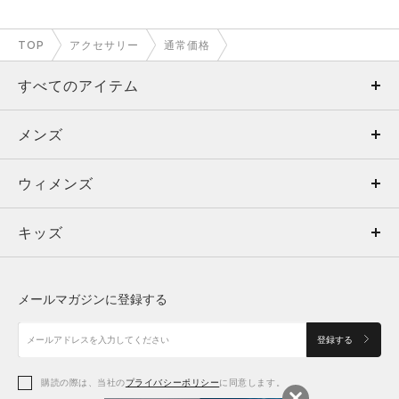
TOP
アクセサリー
通常価格
すべてのアイテム
メンズ
メンズ
ウィメンズ
トップス
ウィメンズ
キッズ
トップス
ボトムス
キッズ
トップス
ボトムス
シューズ
シューズ
メールマガジンに登録する
ボトムス
シューズ
アクセサリー
アクセサリー
登録する
シューズ
アクセサリー
購読の際は、当社の
プライバシーポリシー
に同意します。