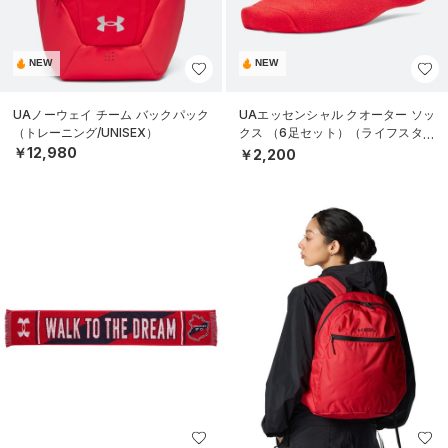
NEW
NEW
UAノーウェイ チーム バックパック
UAエッセンシャル クオーター ソッ
（トレーニング/UNISEX）
クス （6足セット）（ライフスタイ
ル/KIDS）
￥12,980
￥2,200