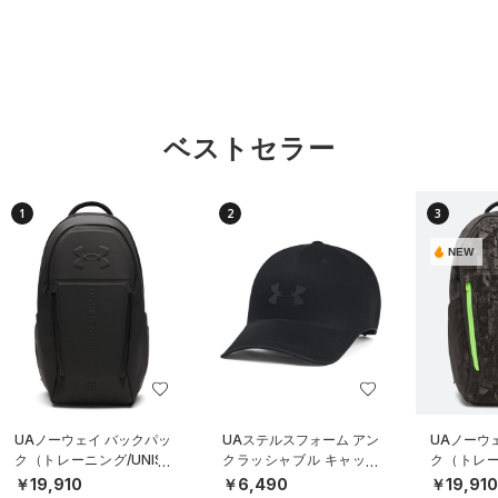
ベストセラー
1
2
3
NEW
UAノーウェイ バックパッ
UAステルスフォーム アン
UAノーウ
ク（トレーニング/UNISE
クラッシャブル キャップ
ク（トレーニ
X）
（ライフスタイル/UNISE
X）
￥19,910
￥6,490
￥19,91