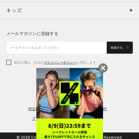
キッズ
トップス
ボトムス
キッズ
トップス
ボトムス
シューズ
シューズ
メールマガジンに登録する
ボトムス
シューズ
アクセサリー
アクセサリー
登録する
シューズ
アクセサリー
購読の際は、当社の
プライバシーポリシー
に同意します。
アクセサリー
スポーツブラ
レギンス＆タイツ
特定商取引法に基づく通販の表記
会員規約
プライバシーポリシー
© 2026 Copyright DOME Corporation. All Rights Reserved.