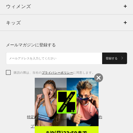
ウィメンズ
トップス
ウィメンズ
キッズ
トップス
ボトムス
キッズ
トップス
ボトムス
シューズ
シューズ
メールマガジンに登録する
ボトムス
シューズ
アクセサリー
アクセサリー
登録する
シューズ
アクセサリー
購読の際は、当社の
プライバシーポリシー
に同意します。
アクセサリー
スポーツブラ
レギンス＆タイツ
特定商取引法に基づく通販の表記
会員規約
プライバシーポリシー