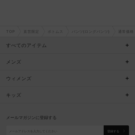
TOP
直営限定
ボトムス
パンツ(ロングパンツ)
通常価格
すべてのアイテム
メンズ
メンズ
ウィメンズ
トップス
ウィメンズ
キッズ
トップス
ボトムス
キッズ
トップス
ボトムス
シューズ
シューズ
メールマガジンに登録する
ボトムス
シューズ
アクセサリー
アクセサリー
登録する