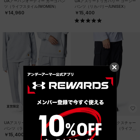
UAアーバンオーディー カーゴパン
UAアスリートリカバリー コージー
ツ（ライフスタイル/WOMEN）
パンツ（リカバリー/UNISEX）
￥14,960
￥15,400
直営限定
直営限定
UAアスリートリカバリー コージー
UAアンストッパブル テクスチャー
パンツ（ライフスタイル/UNISEX）
ドウーブン カーゴパンツ（ライフス
タイル/MEN）
￥15,400
￥16,940