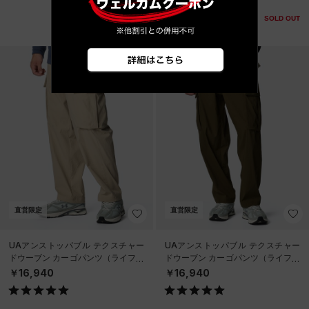
SOLD OUT
直営限定
直営限定
UAアンストッパブル テクスチャー
UAアンストッパブル テクスチャー
ドウーブン カーゴパンツ（ライフス
ドウーブン カーゴパンツ（ライフス
タイル/MEN）
タイル/MEN）
￥16,940
￥16,940