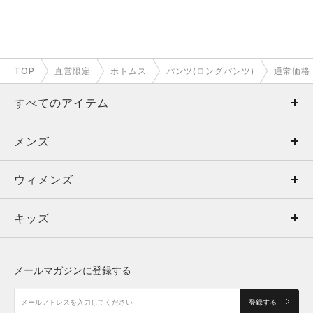
TOP
直営限定
ボトムス
パンツ(ロングパンツ)
通常価格
すべてのアイテム
メンズ
メンズ
ウィメンズ
トップス
ウィメンズ
キッズ
トップス
ボトムス
キッズ
トップス
ボトムス
シューズ
シューズ
メールマガジンに登録する
ボトムス
シューズ
アクセサリー
アクセサリー
登録する