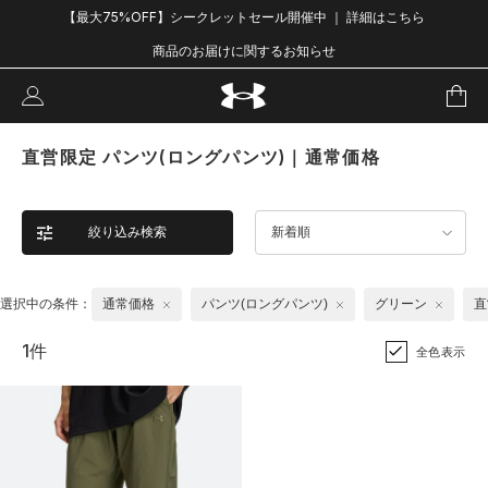
【最大75%OFF】シークレットセール開催中 ｜ 詳細はこちら
商品のお届けに関するお知らせ
直営限定 パンツ(ロングパンツ)｜通常価格
絞り込み検索
新着順
選択中の条件：
通常価格
パンツ(ロングパンツ)
グリーン
直
1件
全色表示