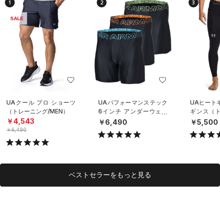
1
2
3
SALE
UAクール プロ ショーツ
UAパフォーマンステック
UAヒート
（トレーニング/MEN）
6インチ アンダーウェア
ギンス（ト
（3枚セット）（トレーニ
EN）
￥4,543
￥6,490
￥5,500
ング/MEN）
￥6,490
ベストセラーをもっと見る