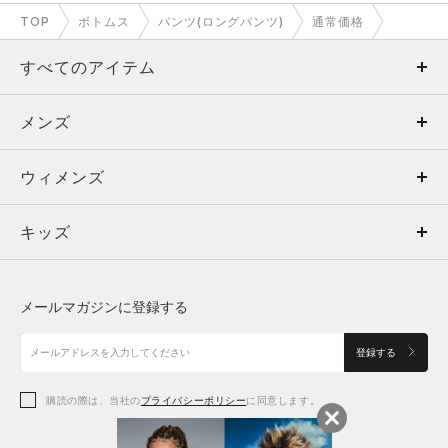
TOP
ボトムス
パンツ(ロングパンツ)
通常価格
すべてのアイテム
メンズ
メンズ
ウィメンズ
トップス
ウィメンズ
キッズ
トップス
ボトムス
キッズ
トップス
ボトムス
シューズ
シューズ
メールマガジンに登録する
ボトムス
シューズ
アクセサリー
アクセサリー
登録する
シューズ
アクセサリー
購読の際は、当社の
プライバシーポリシー
に同意します。