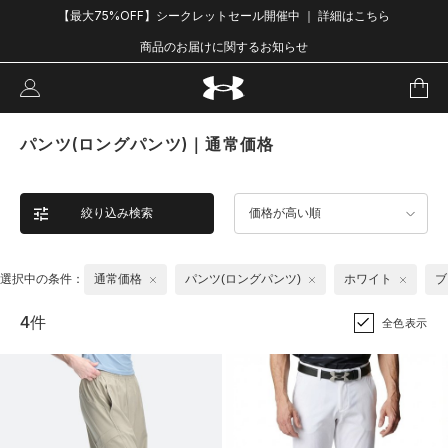
【最大75%OFF】シークレットセール開催中 ｜ 詳細はこちら
商品のお届けに関するお知らせ
パンツ(ロングパンツ)｜通常価格
絞り込み検索
価格が高い順
選択中の条件：
通常価格
パンツ(ロングパンツ)
ホワイト
ブ
4件
全色表示