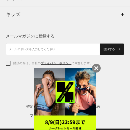
キッズ
トップス
ボトムス
キッズ
トップス
ボトムス
シューズ
シューズ
メールマガジンに登録する
ボトムス
シューズ
アクセサリー
アクセサリー
登録する
シューズ
アクセサリー
購読の際は、当社の
プライバシーポリシー
に同意します。
アクセサリー
スポーツブラ
レギンス＆タイツ
特定商取引法に基づく通販の表記
会員規約
プライバシーポリシー