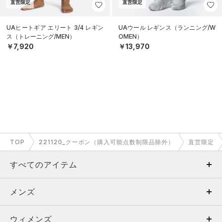
直営限定
直営限定
UAヒートギア エリート 3/4 レギン
UAウール レギンス（ランニング/W
ス（トレーニング/MEN）
OMEN）
￥7,920
￥13,970
TOP
221120_クーポン（購入可能点数制限品除外）
直営限定
すべてのアイテム
メンズ
メンズ
ウィメンズ
トップス
ウィメンズ