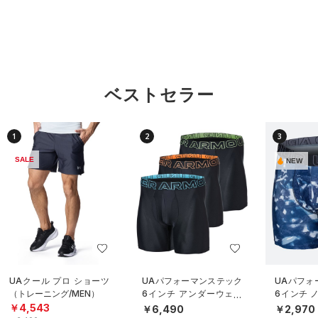
ベストセラー
1
2
3
SALE
NEW
UAクール プロ ショーツ
UAパフォーマンステック
UAパフォ
（トレーニング/MEN）
6インチ アンダーウェア
6インチ 
（3枚セット）（トレーニ
ダーウェ
￥4,543
￥6,490
￥2,970