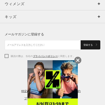
ウィメンズ
トップス
ウィメンズ
キッズ
トップス
ボトムス
キッズ
トップス
ボトムス
シューズ
シューズ
メールマガジンに登録する
ボトムス
シューズ
アクセサリー
アクセサリー
登録する
シューズ
アクセサリー
購読の際は、当社の
プライバシーポリシー
に同意します。
アクセサリー
スポーツブラ
レギンス＆タイツ
特定商取引法に基づく通販の表記
会員規約
プライバシーポリシー