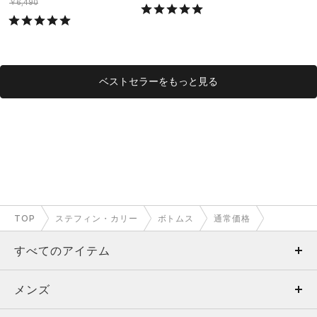
ング/MEN）
グ/MEN）
￥6,490
ベストセラーをもっと見る
TOP
ステフィン・カリー
ボトムス
通常価格
すべてのアイテム
メンズ
メンズ