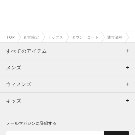
TOP
直営限定
トップス
ダウン・コート
通常価格
すべてのアイテム
メンズ
メンズ
ウィメンズ
トップス
ウィメンズ
キッズ
トップス
ボトムス
キッズ
トップス
ボトムス
シューズ
シューズ
メールマガジンに登録する
ボトムス
シューズ
アクセサリー