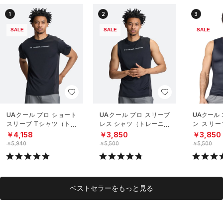
1
2
3
SALE
SALE
SALE
UAクール プロ ショート
UAクール プロ スリーブ
UAクール
スリーブ Tシャツ（トレ
レス シャツ（トレーニン
ン スリー
ーニング/MEN）
グ/MEN）
（トレーニ
￥4,158
￥3,850
￥3,850
￥5,940
￥5,500
￥5,500
ベストセラーをもっと見る