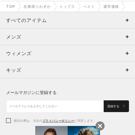
TOP
在庫残りわずか
トップス
ベスト
通常価格
すべてのアイテム
メンズ
メンズ
ウィメンズ
トップス
ウィメンズ
キッズ
トップス
ボトムス
キッズ
トップス
ボトムス
シューズ
シューズ
メールマガジンに登録する
ボトムス
シューズ
アクセサリー
アクセサリー
登録する
シューズ
アクセサリー
購読の際は、当社の
プライバシーポリシー
に同意します。