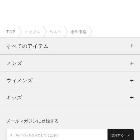
TOP
トップス
ベスト
通常価格
すべてのアイテム
メンズ
メンズ
ウィメンズ
トップス
ウィメンズ
キッズ
トップス
ボトムス
キッズ
トップス
ボトムス
シューズ
シューズ
メールマガジンに登録する
ボトムス
シューズ
アクセサリー
アクセサリー
登録する