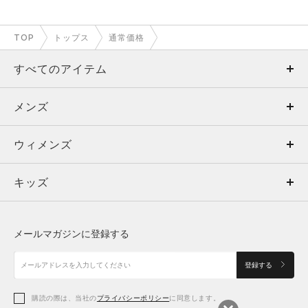
TOP
トップス
通常価格
すべてのアイテム
メンズ
メンズ
ウィメンズ
トップス
ウィメンズ
キッズ
トップス
ボトムス
キッズ
トップス
ボトムス
シューズ
シューズ
メールマガジンに登録する
ボトムス
シューズ
アクセサリー
アクセサリー
登録する
シューズ
アクセサリー
購読の際は、当社の
プライバシーポリシー
に同意します。