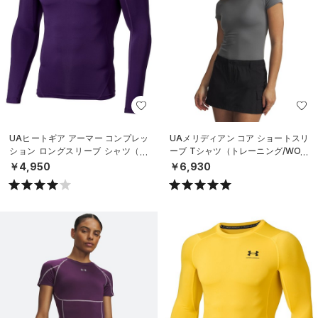
UAヒートギア アーマー コンプレッ
UAメリディアン コア ショートスリ
ション ロングスリーブ シャツ（ト
ーブ Tシャツ（トレーニング/WOM
レーニング/MEN）
EN）
￥4,950
￥6,930