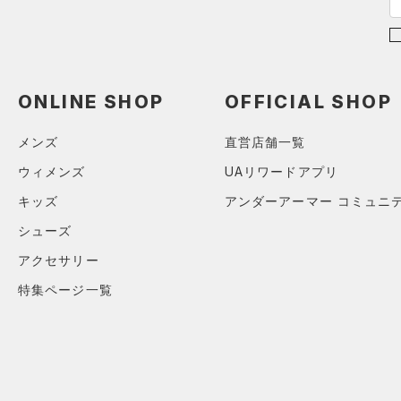
YM(140cm)
（0）
価格
（0）
ウェストバッグ
ブラック
ホワイト
ブラウン
グリーン
YL(150cm)
（0）
サンダル
（0）
ダッフルバッグ
テクノロジー
YXL(160cm)
（0）
キャップ＆ビーニー
～
円
円
XS
ブルー
パープル
レッド
イエロー
（0）
FLOW(フロー)
（0）
ベルト
ONLINE SHOP
OFFICIAL SHOP
在庫
S
HOVR(ホバー)
（0）
（0）
グローブ・手袋
M
メンズ
直営店舗一覧
オレンジ
その他
在庫あり
CHARGED(チャージド)
（0）
限定
（0）
アイウェア
L
ウィメンズ
UAリワードアプリ
MICRO G(マイクロＧ)
（0）
リストバンド＆ヘッドバンド
XL
直営限定
（0）
キッズ
アンダーアーマー コミュニ
コレクション
（0）
TRIBASE(トライベース)
2XL
公式サイト限定
（0）
（0）
シューズ
（0）
スポーツマスク
3XL
プロジェクトロック
（0）
在庫残りわずか
（0）
RUSH(ラッシュ)
（0）
アクセサリー
（5）
ソックス
4XL
ステフィン・カリー
（0）
ISO-CHILL(アイソチル)
（0）
特集ページ一覧
5XL
（0）
ネックウォーマー
アジア限定
（0）
Tech(テック)
（0）
6XL
（0）
スリーブ
COLDGEAR ARMOUR(コール
FREE
（0）
ドギアアーマー)
タオル
（0）
HEATGEAR ARMOUR(ヒート
（0）
ボール