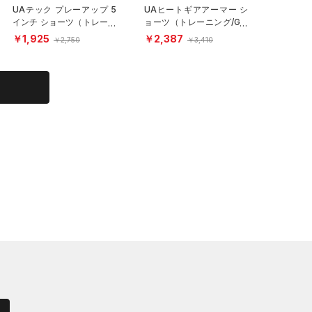
UAテック プレーアップ 5
UAヒートギアアーマー シ
インチ ショーツ（トレーニ
ョーツ（トレーニング/GIR
ング/GIRLS）
LS）
￥1,925
￥2,387
￥2,750
￥3,410