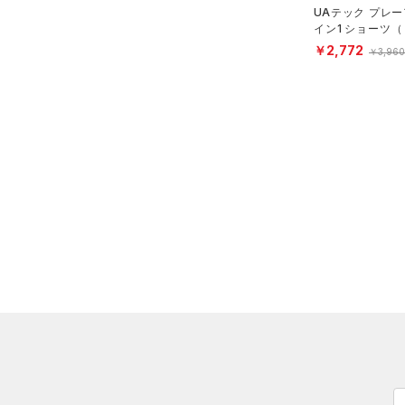
UAテック プレー
（2）
レギンス&タイツ
（5）
Tシャツ
イン1 ショーツ
ング/GIRLS）
（5）
ショートパンツ
￥2,772
（0）
タンクトップ
￥3,960
（0）
パンツ(ロングパンツ)
（0）
ポロシャツ
（0）
スウェット＆フリース
（0）
ロングTシャツ
（0）
アンダーウェア
（0）
パーカー&トレーナー
（0）
スカート
（0）
ジャケット
（0）
スイムウェア
（0）
ジャージ
（0）
ベスト
アクセサリー
シューズ
（0）
ダウン・コート
すべてのアクセサリー
（2）
スポーツブラ
すべてのシューズ
（0）
バックパック
サイズ
（0）
（0）
セットアップ
スポーツシューズ
ショルダー＆トートバッグ
（0）
YXS(120cm)
カラー
（0）
（0）
スイムウェア
スパイク
YS(130cm)
（0）
サックパック
スポーツスタイルシューズ