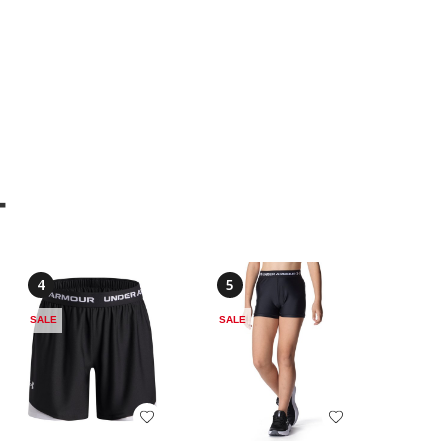
ー
4
5
SALE
SALE