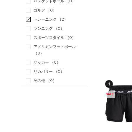
バスケットボール
（0）
ゴルフ
（0）
トレーニング
（2）
ランニング
（0）
スポーツスタイル
（0）
アメリカンフットボール
（0）
サッカー
（0）
リカバリー
（0）
その他
（0）
1
カテゴリー
SALE
トップス
ボトムス
すべてのトップス
すべてのボトムス
（0）
ベースレイヤー