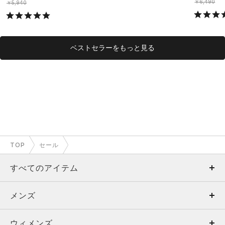
￥6,490
￥5,940
ベストセラーをもっと見る
TOP
セール
すべてのアイテム
メンズ
メンズ
ウィメンズ
トップス
ウィメンズ