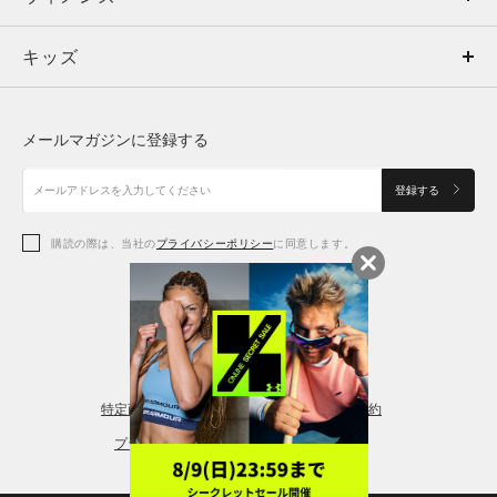
キッズ
トップス
ボトムス
キッズ
トップス
ボトムス
シューズ
シューズ
メールマガジンに登録する
ボトムス
シューズ
アクセサリー
アクセサリー
登録する
シューズ
アクセサリー
購読の際は、当社の
プライバシーポリシー
に同意します。
アクセサリー
スポーツブラ
レギンス＆タイツ
特定商取引法に基づく通販の表記
会員規約
プライバシーポリシー