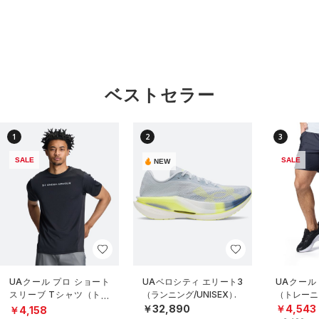
ベストセラー
1
2
3
SALE
SALE
NEW
UAクール プロ ショート
UAベロシティ エリート3
UAクール
スリーブ Tシャツ（トレ
（ランニング/UNISEX）
（トレーニ
ーニング/MEN）
￥32,890
￥4,543
￥4,158