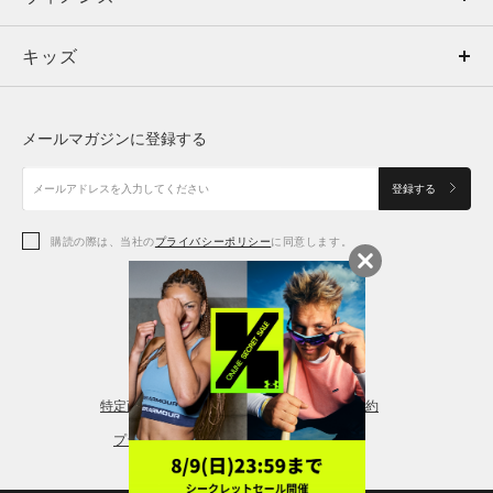
キッズ
トップス
ボトムス
キッズ
トップス
ボトムス
シューズ
シューズ
メールマガジンに登録する
ボトムス
シューズ
アクセサリー
アクセサリー
登録する
シューズ
アクセサリー
購読の際は、当社の
プライバシーポリシー
に同意します。
アクセサリー
スポーツブラ
レギンス＆タイツ
特定商取引法に基づく通販の表記
会員規約
プライバシーポリシー