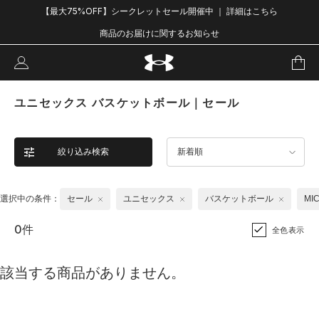
【最大75%OFF】シークレットセール開催中 ｜ 詳細はこちら
商品のお届けに関するお知らせ
ユニセックス バスケットボール｜セール
絞り込み検索
新着順
選択中の条件：
セール
ユニセックス
バスケットボール
MI
0件
全色表示
該当する商品がありません。