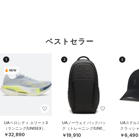
ベストセラー
1
2
3
NEW
UAベロシティ エリート3
UAノーウェイ バックパッ
UAステル
（ランニング/UNISEX）
ク（トレーニング/UNISE
クラッシャ
X）
（ライフスタ
￥32,890
￥19,910
￥6,490