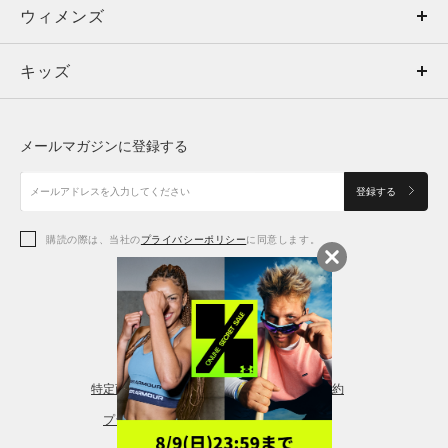
ウィメンズ
トップス
ウィメンズ
キッズ
トップス
ボトムス
キッズ
トップス
ボトムス
シューズ
シューズ
メールマガジンに登録する
ボトムス
シューズ
アクセサリー
アクセサリー
登録する
シューズ
アクセサリー
購読の際は、当社の
プライバシーポリシー
に同意します。
アクセサリー
スポーツブラ
レギンス＆タイツ
特定商取引法に基づく通販の表記
会員規約
プライバシーポリシー