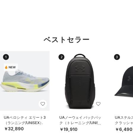
ベストセラー
1
2
3
NEW
UAベロシティ エリート3
UAノーウェイ バックパッ
UAステル
（ランニング/UNISEX）
ク（トレーニング/UNISE
クラッシャ
X）
（ライフスタ
￥32,890
￥19,910
￥6,490