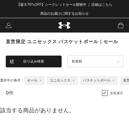
【最大75%OFF】シークレットセール開催中 ｜ 詳細はこちら
商品のお届けに関するお知らせ
直営限定 ユニセックス バスケットボール｜セール
絞り込み検索
新着順
選択中の条件：
セール
ユニセックス
バスケットボール
直
0件
全色表示
該当する商品がありません。