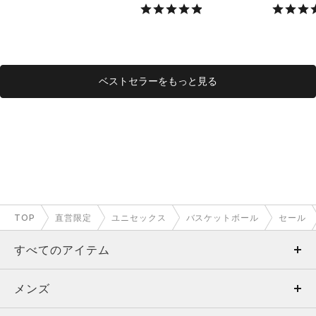
X）
ベストセラーをもっと見る
TOP
直営限定
ユニセックス
バスケットボール
セール
すべてのアイテム
メンズ
メンズ