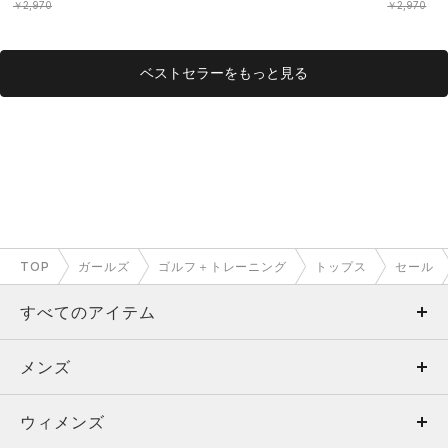
ール/KIDS）
￥2,970
￥2,970
ベストセラーをもっと見る
TOP
ガールズ
ゴルフ＋トレーニング
トップス
セール
すべてのアイテム
メンズ
メンズ
ウィメンズ
トップス
ウィメンズ