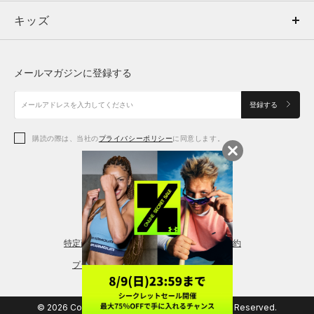
キッズ
トップス
ボトムス
キッズ
トップス
ボトムス
シューズ
シューズ
メールマガジンに登録する
ボトムス
シューズ
アクセサリー
アクセサリー
登録する
シューズ
アクセサリー
購読の際は、当社の
プライバシーポリシー
に同意します。
アクセサリー
スポーツブラ
レギンス＆タイツ
特定商取引法に基づく通販の表記
会員規約
プライバシーポリシー
© 2026 Copyright DOME Corporation. All Rights Reserved.