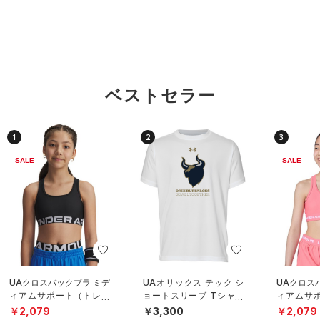
ベストセラー
1
2
3
SALE
SALE
UAクロスバックブラ ミデ
UAオリックス テック シ
UAクロス
ィアムサポート（トレー
ョートスリーブ Tシャツ
ィアムサ
ニング/GIRLS）
〈オリっこ〉（ベースボ
ニング/GI
￥2,079
￥3,300
￥2,079