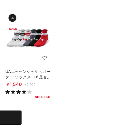
4
SALE
UAエッセンシャル クオー
ター ソックス （6足セッ
ト）（ライフスタイル/KID
￥1,540
￥2,200
S）
SOLD OUT