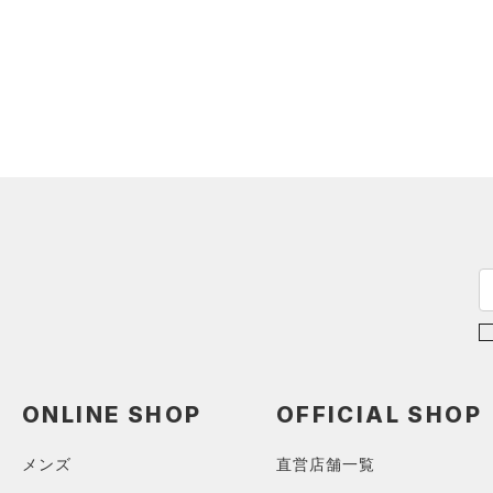
（3）
ショートパンツ
（0）
タンクトップ
ショルダー＆トートバッグ
（0）
パンツ(ロングパンツ)
（0）
ポロシャツ
（0）
（0）
スウェット＆フリース
（0）
ロングTシャツ
（0）
サックパック
（0）
アンダーウェア
（0）
パーカー&トレーナー
（0）
ウェストバッグ
（0）
スカート
（0）
ジャケット
（0）
ダッフルバッグ
（0）
スイムウェア
（0）
ジャージ
（0）
キャップ＆ビーニー
（0）
ベスト
（0）
ベルト
（0）
ダウン・コート
（0）
グローブ・手袋
（2）
スポーツブラ
（0）
アイウェア
（0）
セットアップ
リストバンド＆ヘッドバンド
（0）
（0）
スイムウェア
ONLINE SHOP
OFFICIAL SHOP
（0）
スポーツマスク
（0）
ソックス
メンズ
直営店舗一覧
（0）
ネックウォーマー