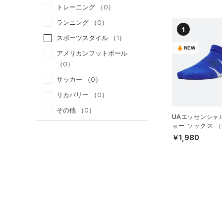
トレーニング
（0）
ランニング
（0）
1
スポーツスタイル
（1）
NEW
アメリカンフットボール
（0）
サッカー
（0）
リカバリー
（0）
その他
（0）
UAエッセンシャ
ョー ソックス 
カテゴリー
ト）（トレーニン
￥1,980
S）
トップス
ボトムス
すべてのトップス
アクセサリー
すべてのボトムス
（0）
ベースレイヤー
すべてのアクセサリー
（1）
レギンス&タイツ
（0）
Tシャツ
（0）
バックパック