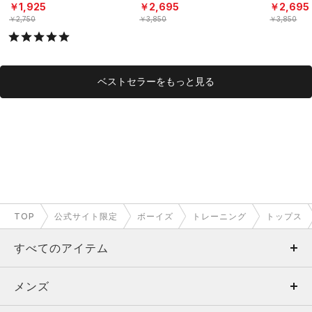
ニング/BOYS）
シャツ（トレーニング/B
シャツ（ト
￥1,925
￥2,695
￥2,695
OYS）
OYS）
￥2,750
￥3,850
￥3,850
ベストセラーをもっと見る
TOP
公式サイト限定
ボーイズ
トレーニング
トップス
すべてのアイテム
メンズ
メンズ