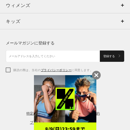
ウィメンズ
トップス
ウィメンズ
キッズ
トップス
ボトムス
キッズ
トップス
ボトムス
シューズ
シューズ
メールマガジンに登録する
ボトムス
シューズ
アクセサリー
アクセサリー
登録する
シューズ
アクセサリー
購読の際は、当社の
プライバシーポリシー
に同意します。
アクセサリー
スポーツブラ
レギンス＆タイツ
特定商取引法に基づく通販の表記
会員規約
プライバシーポリシー