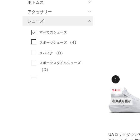
ボトムス
トレーニング
すべてのトップス
（0）
アクセサリー
すべてのボトムス
ランニング
（3）
（2）
ベースレイヤー
シューズ
すべてのアクセサリー
（1）
スポーツスタイル
（0）
レギンス&タイツ
（31）
Tシャツ
すべてのシューズ
（0）
アメリカンフットボール
バックパック
（13）
ショートパンツ
（2）
タンクトップ
（0）
（4）
スポーツシューズ
ショルダー＆トートバッグ
（0）
パンツ(ロングパンツ)
（0）
ポロシャツ
（0）
サッカー
（0）
（0）
スパイク
（0）
スウェット＆フリース
（1）
ロングTシャツ
リカバリー
（0）
（0）
サックパック
スポーツスタイルシューズ
（0）
アンダーウェア
（0）
パーカー&トレーナー
その他
（0）
（0）
（0）
ウェストバッグ
（0）
スカート
（0）
ジャケット
1
（0）
サンダル
（0）
ダッフルバッグ
（2）
スイムウェア
（0）
ジャージ
SALE
（2）
キャップ＆ビーニー
サイズ
（0）
ベスト
在庫残り僅か
（0）
ベルト
（0）
ダウン・コート
16.5
（0）
グローブ・手袋
カラー
（0）
スポーツブラ
17.0
（0）
アイウェア
（2）
セットアップ
17.5
価格
リストバンド＆ヘッドバンド
UAロックダウン7
ブラック
ホワイト
ブラウン
グリーン