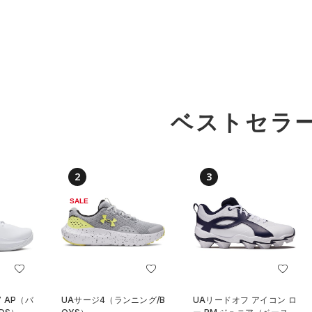
ベストセラ
2
3
SALE
 AP（バ
UAサージ4（ランニング/B
UAリードオフ アイコン ロ