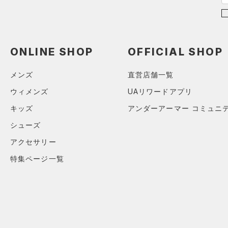
25.5
STORM(ストーム)
（0）
26.0
COLDGEAR INFRARED(コー
ルドギアインフラレッド)
26.5
（0）
27.0
ONLINE SHOP
OFFICIAL SHOP
AUXETIC(オーゼティック)
27.5
（0）
メンズ
直営店舗一覧
28.0
Charged Cotton(チャージド
ウィメンズ
UAリワードアプリ
28.5
コットン)
（0）
キッズ
アンダーアーマー コミュニ
29.0
Rival Fleece(ライバルフリー
ス)
（0）
シューズ
29.5
Armour Fleece(アーマーフリ
30.0
アクセサリー
ース)
（0）
30.5
特集ページ一覧
31.0
31.5
32.0
33.0