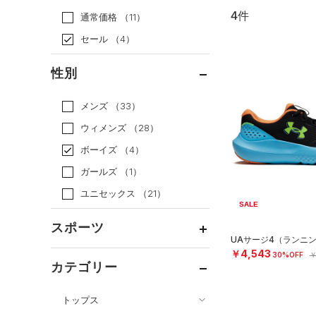
4件
通常価格
（11）
セール
（4）
性別
メンズ
（33）
ウィメンズ
（28）
ボーイズ
（4）
ガールズ
（1）
ユニセックス
（21）
SALE
スポーツ
UAサージ4（ランニン
￥4,543
30%OFF
￥
ベースボール
（0）
カテゴリー
バスケットボール
（1）
トップス
ゴルフ
（0）