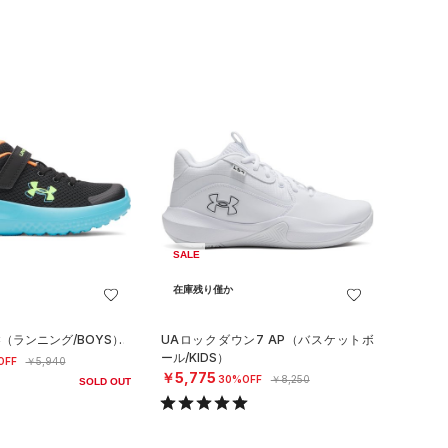
SALE
在庫残り僅か
C（ランニング/BOYS）
UAロックダウン7 AP（バスケットボ
ール/KIDS）
OFF
￥5,940
￥5,775
30%OFF
￥8,250
SOLD OUT