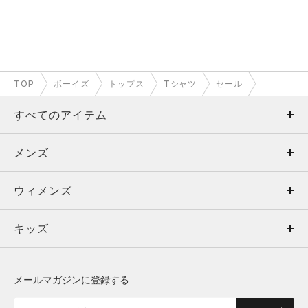
TOP
ボーイズ
トップス
Tシャツ
セール
すべてのアイテム
メンズ
メンズ
ウィメンズ
トップス
ウィメンズ
キッズ
トップス
ボトムス
キッズ
トップス
ボトムス
シューズ
シューズ
メールマガジンに登録する
ボトムス
シューズ
アクセサリー
アクセサリー