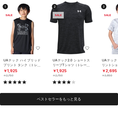
1
2
3
SALE
SALE
SALE
UAテック ハイブリッド
UAテック2.0 ショートス
UAテック
プリント タンク（トレー
リーブTシャツ（トレーニ
リントショ
ニング/BOYS）
ング/KIDS）
シャツ（ト
￥1,925
￥1,925
￥2,695
OYS）
￥2,750
￥2,750
￥3,850
ベストセラーをもっと見る