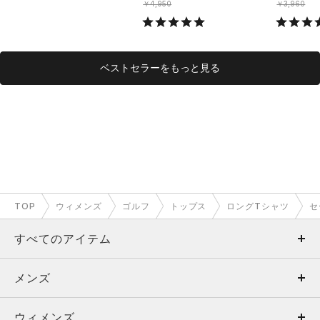
￥4,950
￥3,960
ベストセラーをもっと見る
TOP
ウィメンズ
ゴルフ
トップス
ロングTシャツ
セ
すべてのアイテム
メンズ
メンズ
ウィメンズ
トップス
ウィメンズ