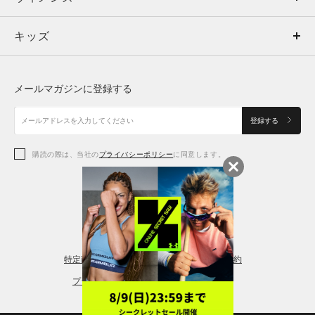
キッズ
トップス
ボトムス
キッズ
トップス
ボトムス
シューズ
シューズ
メールマガジンに登録する
ボトムス
シューズ
アクセサリー
アクセサリー
登録する
シューズ
アクセサリー
購読の際は、当社の
プライバシーポリシー
に同意します。
アクセサリー
スポーツブラ
レギンス＆タイツ
特定商取引法に基づく通販の表記
会員規約
プライバシーポリシー