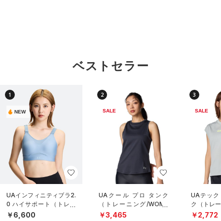
ベストセラー
1
2
3
SALE
SALE
NEW
UAインフィニティブラ2.
UAクール プロ タンク
UAテック
0 ハイサポート（トレー
（トレーニング/WOME
ク（トレー
ニング/WOMEN）
N）
N）
￥6,600
￥3,465
￥2,772