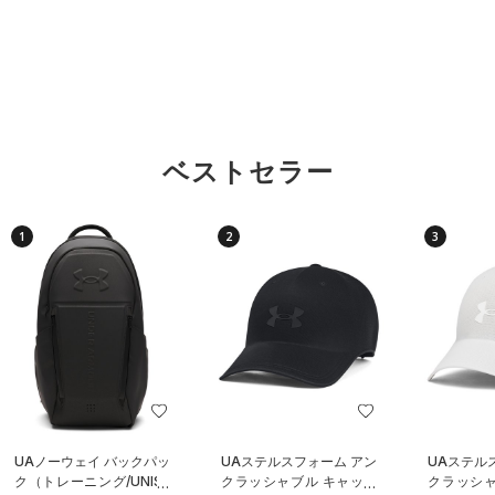
ベストセラー
1
2
3
UAノーウェイ バックパッ
UAステルスフォーム アン
UAステル
ク（トレーニング/UNISE
クラッシャブル キャップ
クラッシャ