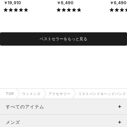
X）
（ライフスタイル/UNISE
（ライフスタ
￥19,910
￥6,490
￥6,490
X）
X）
ベストセラーをもっと見る
TOP
ウィメンズ
アクセサリー
リストバンド＆ヘッドバンド
すべてのアイテム
メンズ
メンズ