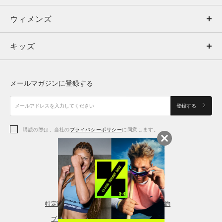
ウィメンズ
トップス
ウィメンズ
キッズ
トップス
ボトムス
キッズ
トップス
ボトムス
シューズ
シューズ
メールマガジンに登録する
ボトムス
シューズ
アクセサリー
アクセサリー
登録する
シューズ
アクセサリー
購読の際は、当社の
プライバシーポリシー
に同意します。
アクセサリー
スポーツブラ
レギンス＆タイツ
特定商取引法に基づく通販の表記
会員規約
プライバシーポリシー