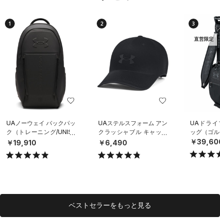
1
2
3
直営限定
UAノーウェイ バックパッ
UAステルスフォーム アン
UAドライ
ク（トレーニング/UNISE
クラッシャブル キャップ
ッグ（ゴルフ
X）
（ライフスタイル/UNISE
￥39,60
￥19,910
￥6,490
X）
ベストセラーをもっと見る