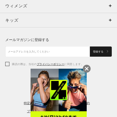
ウィメンズ
トップス
ウィメンズ
キッズ
トップス
ボトムス
キッズ
トップス
ボトムス
シューズ
シューズ
メールマガジンに登録する
ボトムス
シューズ
アクセサリー
アクセサリー
登録する
シューズ
アクセサリー
購読の際は、当社の
プライバシーポリシー
に同意します。
アクセサリー
スポーツブラ
レギンス＆タイツ
特定商取引法に基づく通販の表記
会員規約
プライバシーポリシー