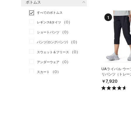
ボトムス
トレーニング
すべてのトップス
（0）
すべてのボトムス
ランニング
（0）
（0）
ベースレイヤー
1
（0）
スポーツスタイル
（0）
レギンス&タイツ
（0）
Tシャツ
アメリカンフットボール
（0）
ショートパンツ
（0）
タンクトップ
（0）
（0）
パンツ(ロングパンツ)
（0）
ポロシャツ
サッカー
（0）
（0）
スウェット＆フリース
（0）
ロングTシャツ
リカバリー
（0）
（0）
アンダーウェア
（0）
パーカー&トレーナー
その他
（0）
UAライバル ウー
（0）
スカート
（0）
ジャケット
リパンツ（トレー
OMEN）
￥7,920
（0）
スイムウェア
（0）
ジャージ
（0）
ベスト
アクセサリー
シューズ
（0）
ダウン・コート
すべてのアクセサリー
（0）
スポーツブラ
すべてのシューズ
（0）
バックパック
サイズ
（0）
（0）
セットアップ
スポーツシューズ
ショルダー＆トートバッグ
（0）
YXS(120cm)