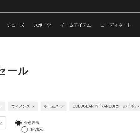
シューズ
スポーツ
チームアイテム
コーディネート
セール
ウィメンズ
ボトムス
COLDGEAR INFRARED(コールドギ
全色表示
1色表示