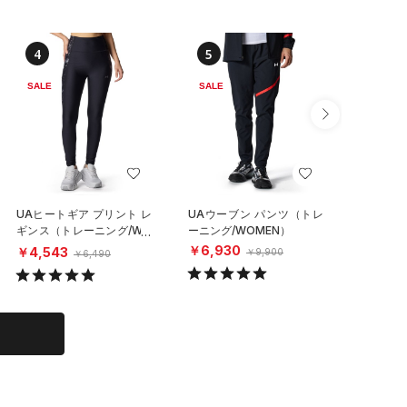
4
5
6
SALE
SALE
SALE
UAヒートギア プリント レ
UAウーブン パンツ（トレ
UAメッ
ギンス（トレーニング/WO
ーニング/WOMEN）
ブン パ
MEN）
グ/WOM
￥6,930
￥4,543
￥6,23
￥9,900
￥6,490