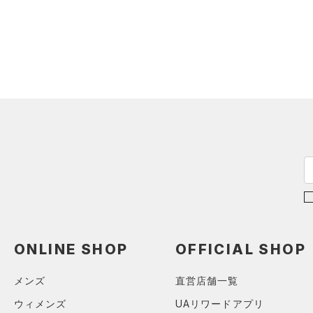
カラー
（0）
（0）
スイムウェア
スパイク
YS(130cm)
（0）
サックパック
スポーツスタイルシューズ
YM(140cm)
（0）
価格
（0）
ウェストバッグ
ブラック
ホワイト
ブラウン
グリーン
YL(150cm)
（0）
サンダル
（0）
ダッフルバッグ
テクノロジー
YXL(160cm)
（0）
キャップ＆ビーニー
～
円
円
XS
ブルー
パープル
レッド
イエロー
（0）
FLOW(フロー)
（0）
ベルト
S
HOVR(ホバー)
（0）
（0）
グローブ・手袋
M
オレンジ
その他
CHARGED(チャージド)
（0）
（0）
アイウェア
L
MICRO G(マイクロＧ)
（0）
リストバンド＆ヘッドバンド
XL
（0）
TRIBASE(トライベース)
2XL
（0）
（0）
スポーツマスク
3XL
RUSH(ラッシュ)
（0）
（0）
ONLINE SHOP
OFFICIAL SHOP
ソックス
4XL
ISO-CHILL(アイソチル)
（2）
5XL
（0）
ネックウォーマー
メンズ
直営店舗一覧
Tech(テック)
（0）
6XL
（0）
スリーブ
ウィメンズ
UAリワードアプリ
COLDGEAR ARMOUR(コール
0