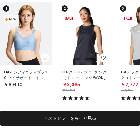
1
2
3
SALE
SALE
NEW
UAインフィニティブラ2.
UAクール プロ タンク
UAテック
0 ハイサポート（トレー
（トレーニング/WOME
ク（トレー
ニング/WOMEN）
N）
N）
￥6,600
￥3,465
￥2,772
￥4,950
￥3,960
ベストセラーをもっと見る