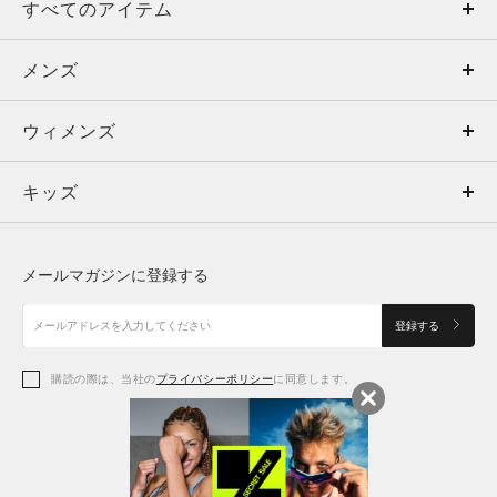
すべてのアイテム
メンズ
メンズ
ウィメンズ
トップス
ウィメンズ
キッズ
トップス
ボトムス
キッズ
トップス
ボトムス
シューズ
シューズ
メールマガジンに登録する
ボトムス
シューズ
アクセサリー
アクセサリー
登録する
シューズ
アクセサリー
購読の際は、当社の
プライバシーポリシー
に同意します。
アクセサリー
スポーツブラ