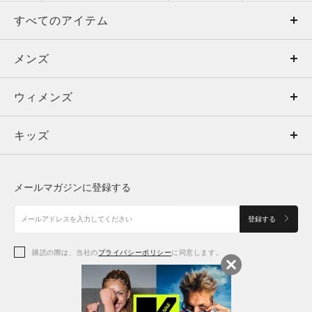
すべてのアイテム
メンズ
メンズ
ウィメンズ
トップス
ウィメンズ
キッズ
トップス
ボトムス
キッズ
トップス
ボトムス
シューズ
シューズ
メールマガジンに登録する
ボトムス
シューズ
アクセサリー
アクセサリー
登録する
シューズ
アクセサリー
購読の際は、当社の
プライバシーポリシー
に同意します。
アクセサリー
スポーツブラ