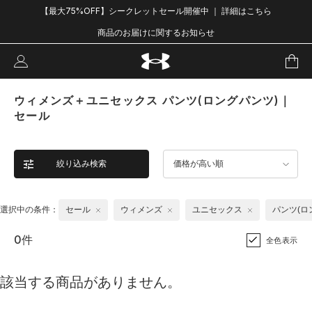
【最大75%OFF】シークレットセール開催中 ｜ 詳細はこちら
商品のお届けに関するお知らせ
ウィメンズ＋ユニセックス パンツ(ロングパンツ)｜
セール
絞り込み検索
価格が高い順
選択中の条件：
セール
ウィメンズ
ユニセックス
パンツ(ロ
0件
全色表示
該当する商品がありません。