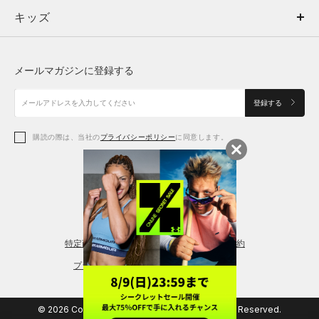
キッズ
トップス
ボトムス
キッズ
トップス
ボトムス
シューズ
シューズ
メールマガジンに登録する
ボトムス
シューズ
アクセサリー
アクセサリー
登録する
シューズ
アクセサリー
購読の際は、当社の
プライバシーポリシー
に同意します。
アクセサリー
スポーツブラ
レギンス＆タイツ
特定商取引法に基づく通販の表記
会員規約
プライバシーポリシー
© 2026 Copyright DOME Corporation. All Rights Reserved.