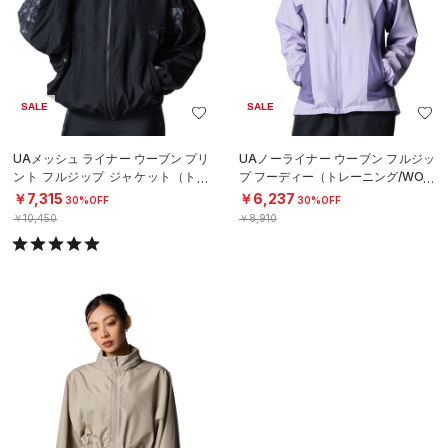
SALE
SALE
UAメッシュ ライナー ウーブン プリ
UAノーライナー ウーブン フルジッ
ント フルジップ ジャケット（トレ
プ フーディー（トレーニング/WOM
ーニング/WOMEN）
EN）
￥7,315
￥6,237
30%OFF
30%OFF
￥10,450
￥8,910