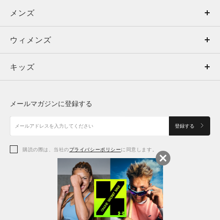
メンズ
メンズ
ウィメンズ
トップス
ウィメンズ
キッズ
トップス
ボトムス
キッズ
トップス
ボトムス
シューズ
シューズ
メールマガジンに登録する
ボトムス
シューズ
アクセサリー
アクセサリー
登録する
シューズ
アクセサリー
購読の際は、当社の
プライバシーポリシー
に同意します。
アクセサリー
スポーツブラ
レギンス＆タイツ