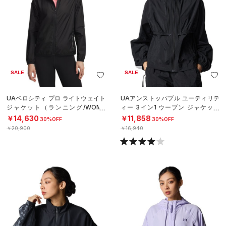
SALE
SALE
UAベロシティ プロ ライトウェイト
UAアンストッパブル ユーティリテ
ジャケット（ランニング/WOME
ィー 3イン1 ウーブン ジャケット
N）
（ライフスタイル/WOMEN）
￥14,630
￥11,858
30%OFF
30%OFF
￥20,900
￥16,940