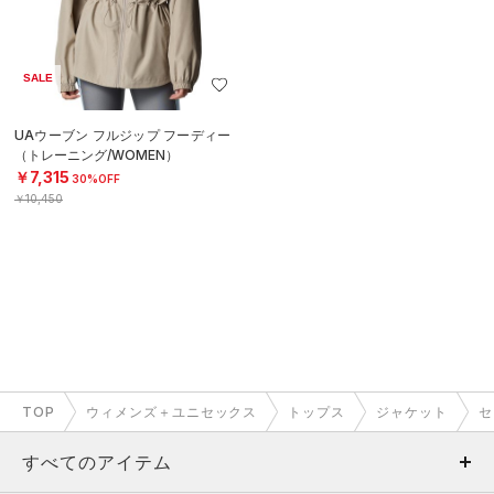
SALE
UAウーブン フルジップ フーディー
（トレーニング/WOMEN）
￥7,315
30%OFF
￥10,450
TOP
ウィメンズ＋ユニセックス
トップス
ジャケット
セ
すべてのアイテム