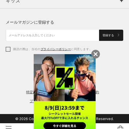
キッズ
トップス
ボトムス
キッズ
トップス
ボトムス
シューズ
シューズ
メールマガジンに登録する
ボトムス
シューズ
アクセサリー
アクセサリー
登録する
シューズ
アクセサリー
購読の際は、当社の
プライバシーポリシー
に同意します。
アクセサリー
スポーツブラ
レギンス＆タイツ
特定商取引法に基づく通販の表記
会員規約
プライバシーポリシー
© 2026 Copyright DOME Corporation. All Rights Reserved.