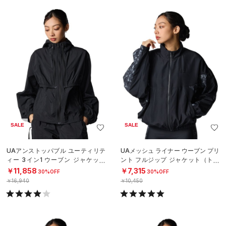
SALE
SALE
UAアンストッパブル ユーティリテ
UAメッシュ ライナー ウーブン プリ
ィー 3イン1 ウーブン ジャケット
ント フルジップ ジャケット（トレ
（ライフスタイル/WOMEN）
ーニング/WOMEN）
￥11,858
￥7,315
30%OFF
30%OFF
￥16,940
￥10,450