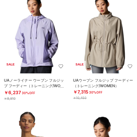
SALE
SALE
UAノーライナー ウーブン フルジッ
UAウーブン フルジップ フーディー
プ フーディー（トレーニング/WOM
（トレーニング/WOMEN）
EN）
￥7,315
￥6,237
30%OFF
30%OFF
￥10,450
￥8,910