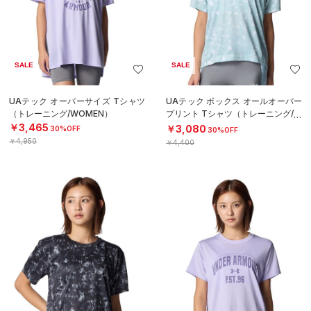
SALE
SALE
UAテック オーバーサイズ Tシャツ
UAテック ボックス オールオーバー
（トレーニング/WOMEN）
プリント Tシャツ（トレーニング/W
OMEN）
￥3,465
￥3,080
30%OFF
30%OFF
￥4,950
￥4,400