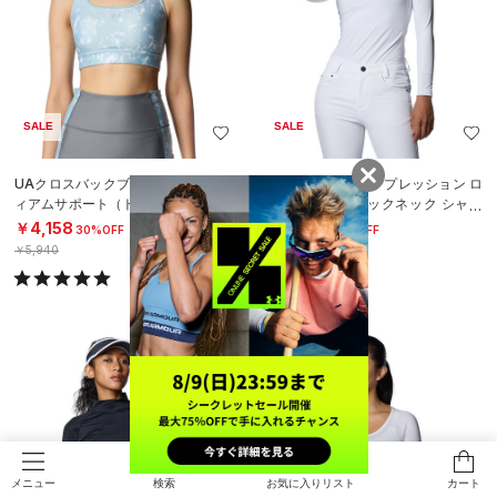
SALE
SALE
UAクロスバックブラ プリント ミデ
UAアイソチル コンプレッション ロ
ィアムサポート（トレーニング/WO
ングスリーブ モックネック シャツ
MEN）
（ゴルフ/WOMEN）
￥4,158
￥5,390
30%OFF
30%OFF
￥5,940
￥7,700
検索
お気に入りリスト
カート
メニュー