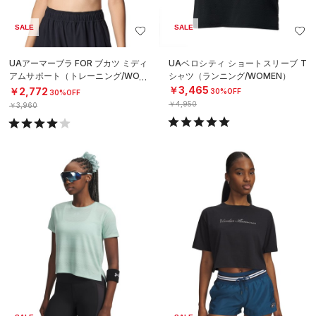
SALE
SALE
UAアーマーブラ FOR ブカツ ミディ
UAベロシティ ショートスリーブ T
アムサポート（トレーニング/WOM
シャツ（ランニング/WOMEN）
EN）
￥3,465
￥2,772
30%OFF
30%OFF
￥4,950
￥3,960