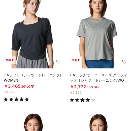
SALE
SALE
UAソフト Tシャツ（トレーニング/
UAテック オーバーサイズ グラフィ
WOMEN）
ック Tシャツ（トレーニング/WOM
EN）
￥3,465
￥2,772
30%OFF
30%OFF
￥4,950
￥3,960