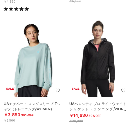
￥5,500
￥4,950
SALE
SALE
UAモチベート ロングスリーブ Tシ
UAベロシティ プロ ライトウェイト
ャツ（トレーニング/WOMEN）
ジャケット（ランニング/WOME
N）
￥3,850
￥14,630
30%OFF
30%OFF
￥5,500
￥20,900